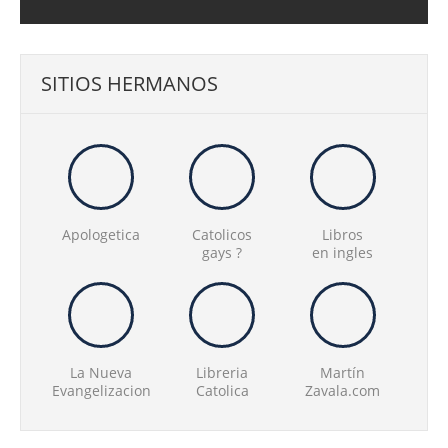
SITIOS HERMANOS
Apologetica
Catolicos
Libros
gays ?
en ingles
La Nueva
Libreria
Martín
Evangelizacion
Catolica
Zavala.com