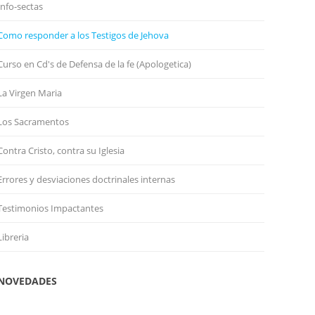
Info-sectas
Como responder a los Testigos de Jehova
Curso en Cd's de Defensa de la fe (Apologetica)
La Virgen Maria
Los Sacramentos
Contra Cristo, contra su Iglesia
Errores y desviaciones doctrinales internas
Testimonios Impactantes
Libreria
NOVEDADES