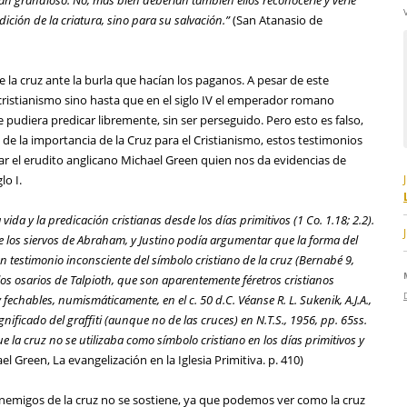
ción de la criatura, sino para su salvación.”
(San Atanasio de
 la cruz ante la burla que hacían los paganos. A pesar de este
 cristianismo sino hasta que en el siglo IV el emperador romano
e pudiera predicar libremente, sin ser perseguido. Pero esto es falso,
 de la importancia de la Cruz para el Cristianismo, estos testimonios
r el erudito anglicano Michael Green quien nos da evidencias de
lo I.
vida y la predicación cristianas desde los días primitivos (1 Co. 1.18; 2.2).
e los siervos de Abraham, y Justino podía argumentar que la forma del
an testimonio inconsciente del símbolo cristiano de la cruz (Bernabé 9,
los osarios de Talpioth, que son aparentemente féretros cristianos
chables, numismáticamente, en el c. 50 d.C. Véanse R. L. Sukenik, A.J.A.,
nificado del graffiti (aunque no de las cruces) en N.T.S., 1956, pp. 65ss.
la cruz no se utilizaba como símbolo cristiano en los días primitivos y
l Green, La evangelización en la Iglesia Primitiva. p. 410)
enemigos de la cruz no se sostiene, ya que podemos ver como la cruz