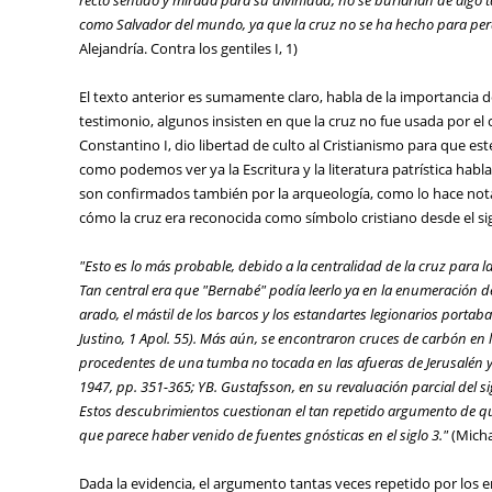
como Salvador del mundo, ya que la cruz no se ha hecho para perdi
Alejandría. Contra los gentiles I, 1)
El texto anterior es sumamente claro, habla de la importancia de
testimonio, algunos insisten en que la cruz no fue usada por el
Constantino I, dio libertad de culto al Cristianismo para que est
como podemos ver ya la Escritura y la literatura patrística habla
son confirmados también por la arqueología, como lo hace nota
cómo la cruz era reconocida como símbolo cristiano desde el sig
"Esto es lo más probable, debido a la centralidad de la cruz para la 
Tan central era que "Bernabé" podía leerlo ya en la enumeración d
arado, el mástil de los barcos y los estandartes legionarios portab
Justino, 1 Apol. 55). Más aún, se encontraron cruces de carbón en 
procedentes de una tumba no tocada en las afueras de Jerusalén y fe
1947, pp. 351-365; YB. Gustafsson, en su revaluación parcial del sig
Estos descubrimientos cuestionan el tan repetido argumento de que 
que parece haber venido de fuentes gnósticas en el siglo 3."
(Michae
Dada la evidencia, el argumento tantas veces repetido por los 