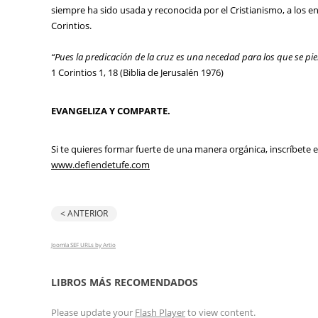
siempre ha sido usada y reconocida por el Cristianismo, a los en
Corintios.
“Pues la predicación de la cruz es una necedad para los que se pie
1 Corintios 1, 18 (Biblia de Jerusalén 1976)
EVANGELIZA Y COMPARTE.
Si te quieres formar fuerte de una manera orgánica, inscríbete 
www.defiendetufe.com
< ANTERIOR
Joomla SEF URLs by Artio
LIBROS MÁS RECOMENDADOS
Please update your
Flash Player
to view content.