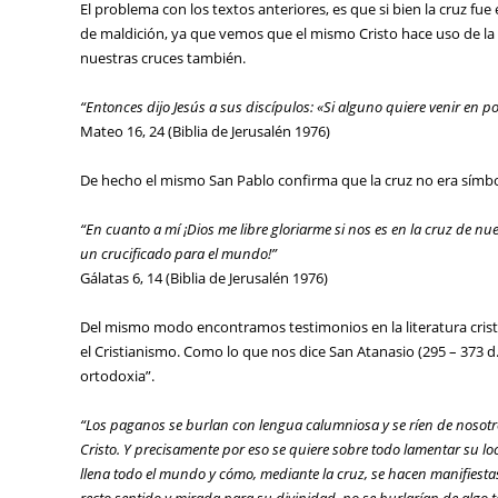
El problema con los textos anteriores, es que si bien la cruz fue
de maldición, ya que vemos que el mismo Cristo hace uso de la
nuestras cruces también.
“Entonces dijo Jesús a sus discípulos: «Si alguno quiere venir en p
Mateo 16, 24 (Biblia de Jerusalén 1976)
De hecho el mismo San Pablo confirma que la cruz no era símbolo
“En cuanto a mí ¡Dios me libre gloriarme si nos es en la cruz de nu
un crucificado para el mundo!”
Gálatas 6, 14 (Biblia de Jerusalén 1976)
Del mismo modo encontramos testimonios en la literatura cristia
el Cristianismo. Como lo que nos dice San Atanasio (295 – 373 d
ortodoxia”.
“Los paganos se burlan con lengua calumniosa y se ríen de nosot
Cristo. Y precisamente por eso se quiere sobre todo lamentar su lo
llena todo el mundo y cómo, mediante la cruz, se hacen mani­fiestas
recto sentido y mirada para su divinidad, no se burlarían de algo 