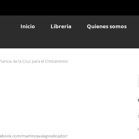
Inicio
Libreria
Quienes somos
tancia de la Cruz para el Cristianismo
cebook.com/martinzavalapredicador/