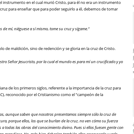
 el instrumento en el cual murió Cristo, para él no era un instrumento
 cruz para enseñar que para poder seguirlo a él, debemos de tomar
os de mí, niéguese a sí mismo, tome su cruz y sígame.”
 de maldición, sino de redención y se gloria en la cruz de Cristo.
estro Señor Jesucristo, por la cual el mundo es para mí un crucificado y yo
na de los primeros siglos, referente a la importancia de la cruz para
.C), reconocido por el Cristianismo como el “campeón de la
ros, aunque saben que nosotros presentamos siempre sólo la cruz de
cura, porque ellos, los que se burlan de la cruz, no ven cómo su fuerza
 a todas las obras del conocimiento divino. Pues si ellos fuesen gente con
tan grandioso. No, más bien deberían también ellos reconocerle y verle