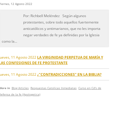
Viernes, 12 Agosto 2022
Por: Richbell Meléndez Según algunos
protestantes, sobre todo aquellos fuertemente
anticatólicos y antimarianos, que no les importa
negar verdades de fe ya definidas por la Iglesia
como la...
Jueves, 11 Agosto 2022
LA VIRGINIDAD PERPETUA DE MARÍA Y
LAS CONFESIONES DE FE PROTESTANTE
Jueves, 11 Agosto 2022
¿"CONTRADICCIONES" EN LA BIBLIA?
More in
Blog Articles
Respuestas Catolicas Inmediatas
Curso en Cd's de
Defensa de la fe (Apologetica)