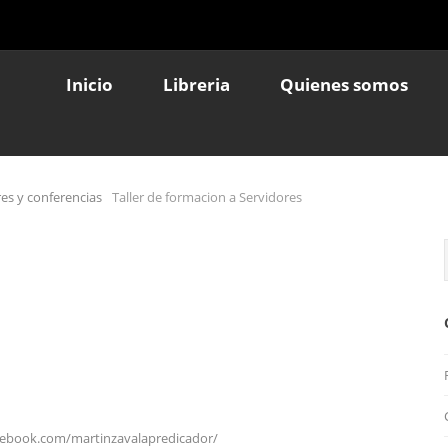
Inicio
Libreria
Quienes somos
res y conferencias
Taller de formacion a Servidores
cebook.com/martinzavalapredicador/