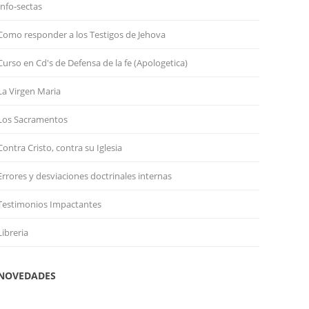
Info-sectas
Como responder a los Testigos de Jehova
Curso en Cd's de Defensa de la fe (Apologetica)
La Virgen Maria
Los Sacramentos
Contra Cristo, contra su Iglesia
Errores y desviaciones doctrinales internas
Testimonios Impactantes
Libreria
NOVEDADES