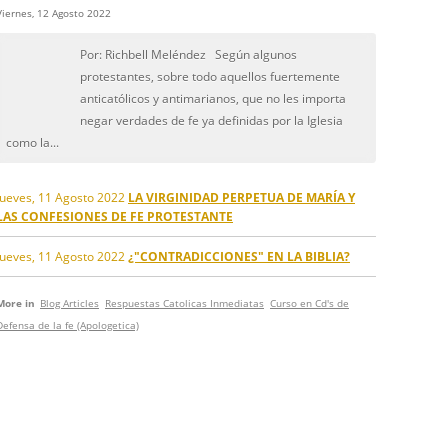
Viernes, 12 Agosto 2022
Por: Richbell Meléndez Según algunos
protestantes, sobre todo aquellos fuertemente
anticatólicos y antimarianos, que no les importa
negar verdades de fe ya definidas por la Iglesia
como la...
Jueves, 11 Agosto 2022
LA VIRGINIDAD PERPETUA DE MARÍA Y
LAS CONFESIONES DE FE PROTESTANTE
Jueves, 11 Agosto 2022
¿"CONTRADICCIONES" EN LA BIBLIA?
More in
Blog Articles
Respuestas Catolicas Inmediatas
Curso en Cd's de
Defensa de la fe (Apologetica)