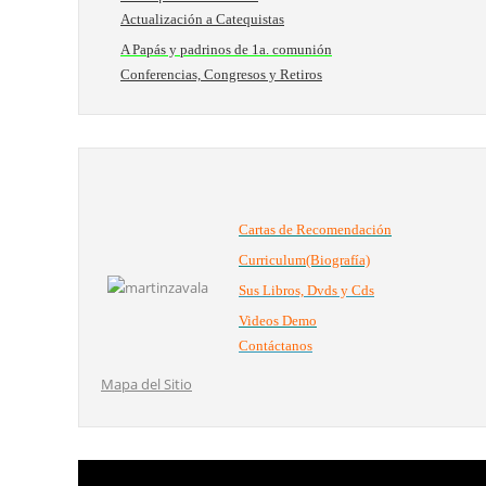
Actualización a Catequistas
A Papás y padrinos de 1a. comunión
Conferencias, Congresos y Retiros
Cartas de Recomendación
Curriculum(Biografía)
Sus Libros, Dvds y Cds
Videos Demo
Contáctanos
Mapa del Sitio