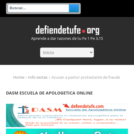
Aprende a dar razones de tu Fe 1 Pe 3,15
Home
Info-sectas
Acusan a pastor protestante de fraude
DASM ESCUELA DE APOLOGETICA ONLINE