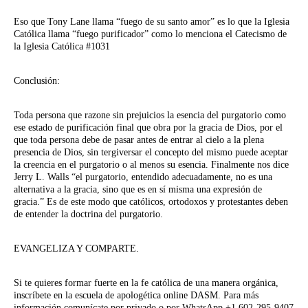
Eso que Tony Lane llama “fuego de su santo amor” es lo que la Iglesia
Católica llama “fuego purificador” como lo menciona el Catecismo de
la Iglesia Católica #1031
Conclusión:
Toda persona que razone sin prejuicios la esencia del purgatorio como
ese estado de purificación final que obra por la gracia de Dios, por el
que toda persona debe de pasar antes de entrar al cielo a la plena
presencia de Dios, sin tergiversar el concepto del mismo puede aceptar
la creencia en el purgatorio o al menos su esencia. Finalmente nos dice
Jerry L. Walls “el purgatorio, entendido adecuadamente, no es una
alternativa a la gracia, sino que es en sí misma una expresión de
gracia.” Es de este modo que católicos, ortodoxos y protestantes deben
de entender la doctrina del purgatorio.
EVANGELIZA Y COMPARTE.
Si te quieres formar fuerte en la fe católica de una manera orgánica,
inscríbete en la escuela de apologética online DASM. Para más
información comunícate por privado o por WhatsApp +1 602-295-9407