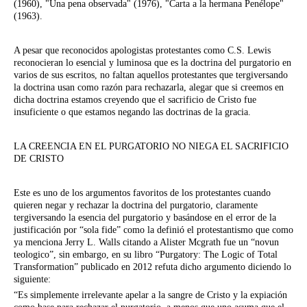
(1960), "Una pena observada" (1976), "Carta a la hermana Penélope"
(1963).
A pesar que reconocidos apologistas protestantes como C.S. Lewis
reconocieran lo esencial y luminosa que es la doctrina del purgatorio en
varios de sus escritos, no faltan aquellos protestantes que tergiversando
la doctrina usan como razón para rechazarla, alegar que si creemos en
dicha doctrina estamos creyendo que el sacrificio de Cristo fue
insuficiente o que estamos negando las doctrinas de la gracia.
LA CREENCIA EN EL PURGATORIO NO NIEGA EL SACRIFICIO
DE CRISTO
Este es uno de los argumentos favoritos de los protestantes cuando
quieren negar y rechazar la doctrina del purgatorio, claramente
tergiversando la esencia del purgatorio y basándose en el error de la
justificación por “sola fide” como la definió el protestantismo que como
ya menciona Jerry L. Walls citando a Alister Mcgrath fue un “novun
teologico”, sin embargo, en su libro “Purgatory: The Logic of Total
Transformation” publicado en 2012 refuta dicho argumento diciendo lo
siguiente:
“Es simplemente irrelevante apelar a la sangre de Cristo y la expiación