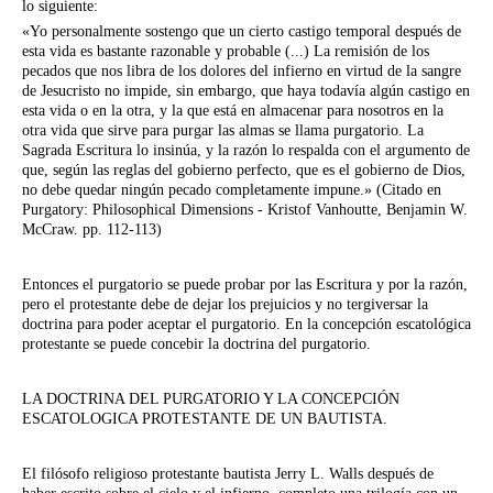
lo siguiente:
«Yo personalmente sostengo que un cierto castigo temporal después de
esta vida es bastante razonable y probable (...) La remisión de los
pecados que nos libra de los dolores del infierno en virtud de la sangre
de Jesucristo no impide, sin embargo, que haya todavía algún castigo en
esta vida o en la otra, y la que está en almacenar para nosotros en la
otra vida que sirve para purgar las almas se llama purgatorio. La
Sagrada Escritura lo insinúa, y la razón lo respalda con el argumento de
que, según las reglas del gobierno perfecto, que es el gobierno de Dios,
no debe quedar ningún pecado completamente impune.» (Citado en
Purgatory: Philosophical Dimensions - Kristof Vanhoutte, Benjamin W.
McCraw. pp. 112-113)
Entonces el purgatorio se puede probar por las Escritura y por la razón,
pero el protestante debe de dejar los prejuicios y no tergiversar la
doctrina para poder aceptar el purgatorio. En la concepción escatológica
protestante se puede concebir la doctrina del purgatorio.
LA DOCTRINA DEL PURGATORIO Y LA CONCEPCIÓN
ESCATOLOGICA PROTESTANTE DE UN BAUTISTA.
El filósofo religioso protestante bautista Jerry L. Walls después de