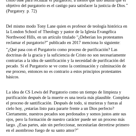
como base para rechazar el purgatorio, a menos que uno asuma que el
objetivo del purgatorio es el castigo para satisfacer la justicia de Dios.”
(Purgatory. p. 72)
Del mismo modo Tony Lane quien es profesor de teología histórica en
la London School of Theology y pastor de la Iglesia Evangélica
Northwood Hills, en un artículo titulado “¿Deberían los protestantes
reclamar el purgatorio?” publicado en 2017 menciona lo siguiente:
“¿Qué pasa con el Purgatorio como proceso de purificación? Las
doctrinas de la gracia y la suficiencia de Cristo no son necesariamente
contrarias a la idea de santificación y la necesidad de purificación del
pecado. Si el Purgatorio se ve como la continuación y culminación de
ese proceso, entonces no es contrario a estos principios protestantes
básicos.
La idea de CS Lewis del Purgatorio como un tiempo de limpieza y
purificación después de la muerte es una teoría más plausible. Completa
el proceso de santificación. Después de todo, si murieras y fueras al
cielo hoy, ¿estarías listo para pararte frente a un Dios perfecto?
Ciertamente, nuestros pecados son perdonados y somos justos ante sus
ojos, pero la formación de nuestro carácter puede ser un proceso más
largo. ¿Esas partes, aún sin perfeccionar, necesitarían derretirse primero
en el asombroso fuego de su santo amor?”