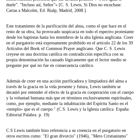
duele”. “Incluso así, Señor”» [C. S. Lewis, Si Dios no escuchase.
Cartas a Malcolm, Ed. Rialp, Madrid, 2008.].
Este tratamiento de la purificación del alma, como el que hace en el
resto de su obra, ha provocado suspicacia en todo el espectro protestante
desde los baptistas hasta los miembros de la alta Iglesia anglicana. Creer
en el purgatorio está expresamente prohibido en el artículo 22 de los 39
Artículos del Book of Common Prayer anglicano. Que C. S. Lewis
creyese en una doctrina católica en contradicción específica con su
propia denominación ha causado lógicamente que el lector medio se
pregunte por qué no fue en consecuencia católico.
Además de creer en una acción purificadora y limpiadora del alma a
través de la gracia en la vida presente y futura, Lewis también se
decantó por entender el efecto de la gracia en cooperación con el cuerpo
y la voluntad humana más que en términos exclusivamente espirituales,
como, por ejemplo, mediante la inhabitación del Espíritu Santo en el
«templo» que es el cuerpo." (C.S. Lewis y la Iglesia católica. España:
Editorial Palabra. p. 19)
C.S Lewis también hizo referencia a su creencia en el purgatorio en
otros escritos como: "El gran divorcio" (1946), "Mero Cristianismo"