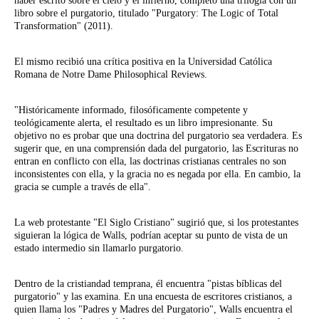
haber escrito sobre el cielo y el infierno, completo una trilogía con un
libro sobre el purgatorio, titulado "Purgatory: The Logic of Total
Transformation" (2011).
El mismo recibió una crítica positiva en la Universidad Católica
Romana de Notre Dame Philosophical Reviews.
"Históricamente informado, filosóficamente competente y
teológicamente alerta, el resultado es un libro impresionante. Su
objetivo no es probar que una doctrina del purgatorio sea verdadera. Es
sugerir que, en una comprensión dada del purgatorio, las Escrituras no
entran en conflicto con ella, las doctrinas cristianas centrales no son
inconsistentes con ella, y la gracia no es negada por ella. En cambio, la
gracia se cumple a través de ella".
La web protestante "El Siglo Cristiano" sugirió que, si los protestantes
siguieran la lógica de Walls, podrían aceptar su punto de vista de un
estado intermedio sin llamarlo purgatorio.
Dentro de la cristiandad temprana, él encuentra "pistas bíblicas del
purgatorio" y las examina. En una encuesta de escritores cristianos, a
quien llama los "Padres y Madres del Purgatorio", Walls encuentra el