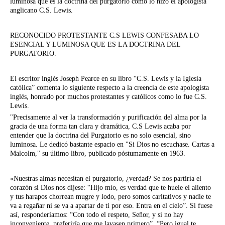
luminosa que es la doctrina del purgatorio como lo hizo el apologista
anglicano C.S. Lewis.
RECONOCIDO PROTESTANTE C.S LEWIS CONFESABA LO
ESENCIAL Y LUMINOSA QUE ES LA DOCTRINA DEL
PURGATORIO.
El escritor inglés Joseph Pearce en su libro “C.S. Lewis y la Iglesia
católica” comenta lo siguiente respecto a la creencia de este apologista
inglés, honrado por muchos protestantes y católicos como lo fue C.S.
Lewis.
"Precisamente al ver la transformación y purificación del alma por la
gracia de una forma tan clara y dramática, C.S Lewis acaba por
entender que la doctrina del Purgatorio es no solo esencial, sino
luminosa. Le dedicó bastante espacio en "Si Dios no escuchase. Cartas a
Malcolm," su último libro, publicado póstumamente en 1963.
«Nuestras almas necesitan el purgatorio, ¿verdad? Se nos partiría el
corazón si Dios nos dijese: “Hijo mío, es verdad que te huele el aliento
y tus harapos chorrean mugre y lodo, pero somos caritativos y nadie te
va a regañar ni se va a apartar de ti por eso. Entra en el cielo”. Si fuese
así, responderíamos: “Con todo el respeto, Señor, y si no hay
inconveniente, preferiría que me lavasen primero”. “Pero igual te