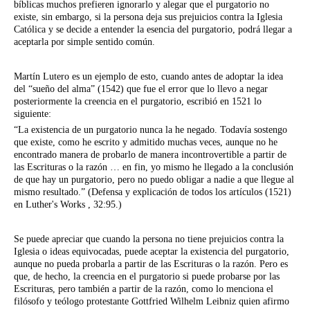
bíblicas muchos prefieren ignorarlo y alegar que el purgatorio no
existe, sin embargo, si la persona deja sus prejuicios contra la Iglesia
Católica y se decide a entender la esencia del purgatorio, podrá llegar a
aceptarla por simple sentido común.
Martín Lutero es un ejemplo de esto, cuando antes de adoptar la idea
del “sueño del alma” (1542) que fue el error que lo llevo a negar
posteriormente la creencia en el purgatorio, escribió en 1521 lo
siguiente:
“La existencia de un purgatorio nunca la he negado. Todavía sostengo
que existe, como he escrito y admitido muchas veces, aunque no he
encontrado manera de probarlo de manera incontrovertible a partir de
las Escrituras o la razón … en fin, yo mismo he llegado a la conclusión
de que hay un purgatorio, pero no puedo obligar a nadie a que llegue al
mismo resultado.” (Defensa y explicación de todos los artículos (1521)
en Luther's Works , 32:95.)
Se puede apreciar que cuando la persona no tiene prejuicios contra la
Iglesia o ideas equivocadas, puede aceptar la existencia del purgatorio,
aunque no pueda probarla a partir de las Escrituras o la razón. Pero es
que, de hecho, la creencia en el purgatorio si puede probarse por las
Escrituras, pero también a partir de la razón, como lo menciona el
filósofo y teólogo protestante Gottfried Wilhelm Leibniz quien afirmo