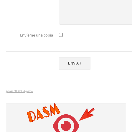
Envíeme una copia
ENVIAR
Joomla SEF URLs by Artio