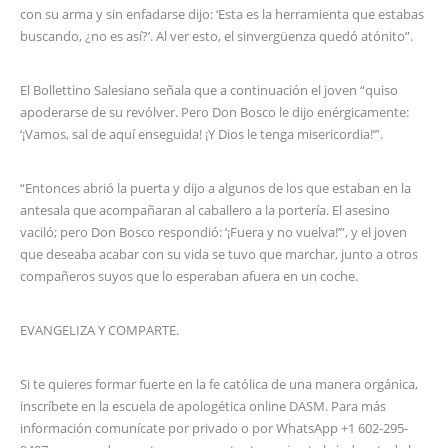
con su arma y sin enfadarse dijo: ‘Esta es la herramienta que estabas
buscando, ¿no es así?’. Al ver esto, el sinvergüenza quedó atónito”.
El Bollettino Salesiano señala que a continuación el joven “quiso
apoderarse de su revólver. Pero Don Bosco le dijo enérgicamente:
‘¡Vamos, sal de aquí enseguida! ¡Y Dios le tenga misericordia!’”.
“Entonces abrió la puerta y dijo a algunos de los que estaban en la
antesala que acompañaran al caballero a la portería. El asesino
vaciló; pero Don Bosco respondió: ‘¡Fuera y no vuelva!’”, y el joven
que deseaba acabar con su vida se tuvo que marchar, junto a otros
compañeros suyos que lo esperaban afuera en un coche.
EVANGELIZA Y COMPARTE.
Si te quieres formar fuerte en la fe católica de una manera orgánica,
inscríbete en la escuela de apologética online DASM. Para más
información comunícate por privado o por WhatsApp +1 602-295-