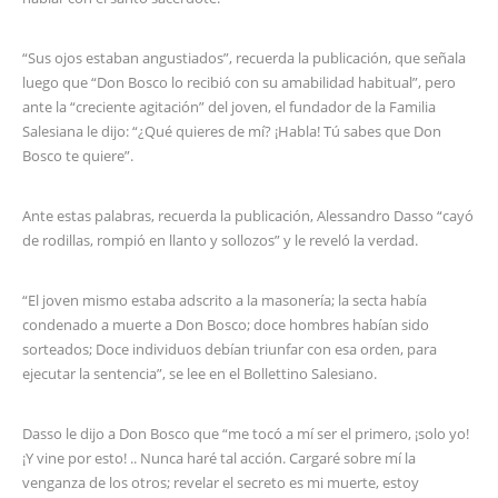
“Sus ojos estaban angustiados”, recuerda la publicación, que señala
luego que “Don Bosco lo recibió con su amabilidad habitual”, pero
ante la “creciente agitación” del joven, el fundador de la Familia
Salesiana le dijo: “¿Qué quieres de mí? ¡Habla! Tú sabes que Don
Bosco te quiere”.
Ante estas palabras, recuerda la publicación, Alessandro Dasso “cayó
de rodillas, rompió en llanto y sollozos” y le reveló la verdad.
“El joven mismo estaba adscrito a la masonería; la secta había
condenado a muerte a Don Bosco; doce hombres habían sido
sorteados; Doce individuos debían triunfar con esa orden, para
ejecutar la sentencia”, se lee en el Bollettino Salesiano.
Dasso le dijo a Don Bosco que “me tocó a mí ser el primero, ¡solo yo!
¡Y vine por esto! .. Nunca haré tal acción. Cargaré sobre mí la
venganza de los otros; revelar el secreto es mi muerte, estoy