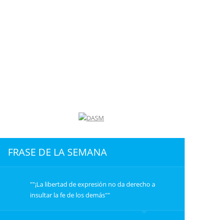
FRASE DE LA SEMANA
""¡La libertad de expresión no da derecho a
insultar la fe de los demás""