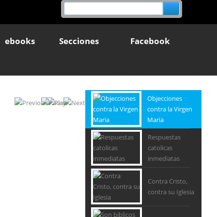
ebooks
Secciones
Facebook
Objecciones
contra la Virgen
Maria
Respuestas
catolicas
inmediatas
Contra Cristo,
contra su Iglesia