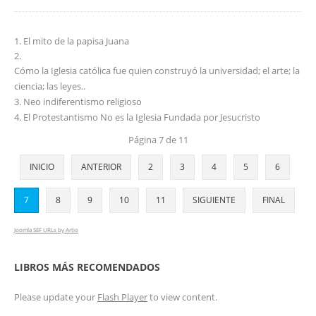
El mito de la papisa Juana
Cómo la Iglesia católica fue quien construyó la universidad; el arte; la
ciencia; las leyes..
Neo indiferentismo religioso
El Protestantismo No es la Iglesia Fundada por Jesucristo
Página 7 de 11
INICIO
ANTERIOR
2
3
4
5
6
7
8
9
10
11
SIGUIENTE
FINAL
Joomla SEF URLs by Artio
LIBROS MÁS RECOMENDADOS
Please update your
Flash Player
to view content.