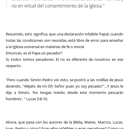
no en virtud del consentimiento de la Iglesia."
Resumido, esto significa, que una declaración infalible Papal, cuando
todas las condiciones son reunidas, está libre de error para enseñar
a la Iglesia universal en materias de fe o moral.
Entonces, es el Papa un pecador?
Si, todos somos pecadores. El no es diferente de nosotros en ese
respecto.
"Pero cuando Simón Pedro vió esto, se postró a las rodillas de Jesús
diciendo, "Aléjate de mi Oh Señor pues yo soy pecador"'...Y Jesús le
dijo a Simón, 'No tengas miedo; desde este momento pescarás
hombres'. " Lucas 5:8-10.
Ahora, que pasa con los autores de la Biblia, Mateo, Marcos, Lucas,
Juan, Pedro y otros? Eran ellos infalibles o eran pecadores? Como ya