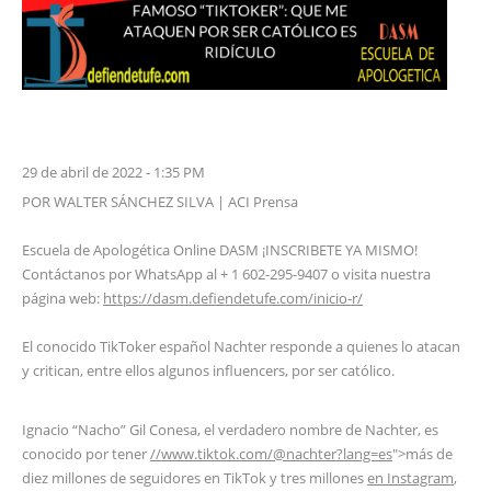
29 de abril de 2022 - 1:35 PM
POR WALTER SÁNCHEZ SILVA | ACI Prensa
Escuela de Apologética Online DASM ¡INSCRIBETE YA MISMO!
Contáctanos por WhatsApp al + 1 602-295-9407 o visita nuestra
página web:
https://dasm.defiendetufe.com/inicio-r/
El conocido TikToker español Nachter responde a quienes lo atacan
y critican, entre ellos algunos influencers, por ser católico.
Ignacio “Nacho” Gil Conesa, el verdadero nombre de Nachter, es
conocido por tener
//www.tiktok.com/@nachter?lang=es
">más de
diez millones de seguidores en TikTok y tres millones
en Instagram
,