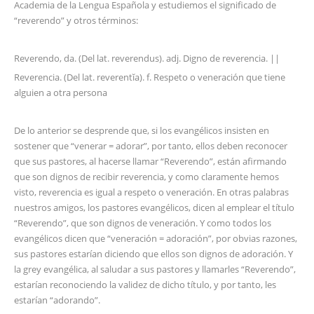
Academia de la Lengua Española y estudiemos el significado de
“reverendo” y otros términos:
Reverendo, da. (Del lat. reverendus). adj. Digno de reverencia. ||
Reverencia. (Del lat. reverentĭa). f. Respeto o veneración que tiene
alguien a otra persona
De lo anterior se desprende que, si los evangélicos insisten en
sostener que “venerar = adorar”, por tanto, ellos deben reconocer
que sus pastores, al hacerse llamar “Reverendo”, están afirmando
que son dignos de recibir reverencia, y como claramente hemos
visto, reverencia es igual a respeto o veneración. En otras palabras
nuestros amigos, los pastores evangélicos, dicen al emplear el título
“Reverendo”, que son dignos de veneración. Y como todos los
evangélicos dicen que “veneración = adoración”, por obvias razones,
sus pastores estarían diciendo que ellos son dignos de adoración. Y
la grey evangélica, al saludar a sus pastores y llamarles “Reverendo”,
estarían reconociendo la validez de dicho título, y por tanto, les
estarían “adorando”.