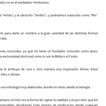
ados no es el verdadero Hinduismo.
a “Hindu” y el sánscrito “Sindhu”, y podríamos traducirlo como “Río”.
rvió para darle un nombre a la gran cantidad de las distintas formas
ndia.
iones conocidas, ya que no tiene un fundador conocido como Jesús,
xclusividad doctrinal como lo son la Biblia o el Corán.
se le atribuye de una u otra manera una inspiración divina. Estas
 Dios o dioses.
una mitología muy elaborada, donde no tenía cabida la teología.
empos, el mito era la forma de captar la realidad y es por esto que los
rensibles, desafiando todo intento de clasificación desde cualquier