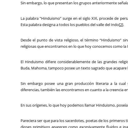
Sin embargo, lo que presentan los grupos anteriormente señal
La palabra “Hinduismo” surge en el siglo XIX, procede de pers
Esta palabra designa a todos los pueblos del valle del Indo
[2]
.
Desde el punto de vista religioso, el término “Hinduismo” si
religiosas que encontramos en lo que hoy conocemos como la I
El Hinduismo difiere considerablemente de las grandes relig
Buda, Mahoma, tampoco posee un texto sagrado que acapare la e
Sin embargo posee una gran producción literaria a la cual 
diferencias, también las encontramos en cuanto a la creencia en
En sus orígenes, lo que hoy podemos llamar Hinduismo, poseía 
Pareciera ser que para los sacerdotes, poetas de los primeros ti
dioses primitivos aparecen como excesivamente fluidos e inap