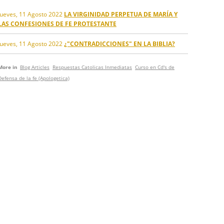
Jueves, 11 Agosto 2022
LA VIRGINIDAD PERPETUA DE MARÍA Y
LAS CONFESIONES DE FE PROTESTANTE
Jueves, 11 Agosto 2022
¿"CONTRADICCIONES" EN LA BIBLIA?
More in
Blog Articles
Respuestas Catolicas Inmediatas
Curso en Cd's de
Defensa de la fe (Apologetica)