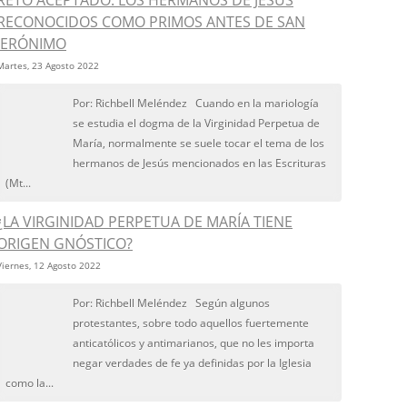
RETO ACEPTADO: LOS HERMANOS DE JESÚS
RECONOCIDOS COMO PRIMOS ANTES DE SAN
JERÓNIMO
Martes, 23 Agosto 2022
Por: Richbell Meléndez Cuando en la mariología
se estudia el dogma de la Virginidad Perpetua de
María, normalmente se suele tocar el tema de los
hermanos de Jesús mencionados en las Escrituras
(Mt...
¿LA VIRGINIDAD PERPETUA DE MARÍA TIENE
ORIGEN GNÓSTICO?
Viernes, 12 Agosto 2022
Por: Richbell Meléndez Según algunos
protestantes, sobre todo aquellos fuertemente
anticatólicos y antimarianos, que no les importa
negar verdades de fe ya definidas por la Iglesia
como la...