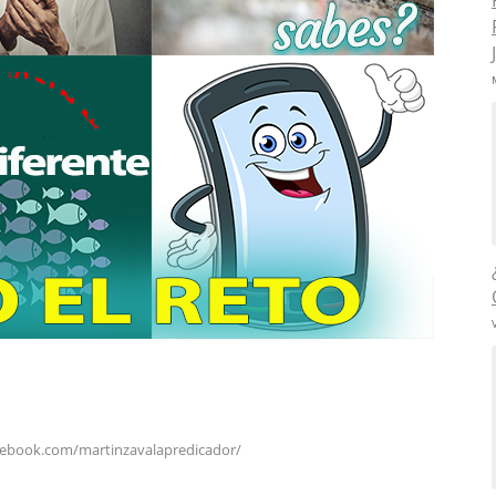
cebook.com/martinzavalapredicador/