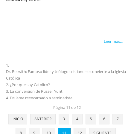
Leer más...
Dr. Becwith: Famoso lider y teólogo cristiano se convierte a la Iglesia
Católica
¿Por que soy Catolico?
La conversion de Russell Yunt
De lama reencarnado a seminarista
Página 11 de 12
INICIO
ANTERIOR
3
4
5
6
7
8
9
10
11
12
SIGUIENTE