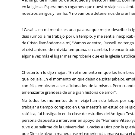
en la Iglesia. Esperamos y rogamos que nuestro viaje sea alentar
nuestros amigos y familia. Y no vamos a detenernos de orar has
! Casa! ... en mi mente, es una palabra que mejor describe la Ig
días rumbo a mi trabajo por un templo, y me sentía inexplicabl
de Cristo llamándome a mí, "Vamos adentro, Russell, no tenga
el cristianismo de mi vida temprana, en cambio, he encontrad
alguna vez más el lugar mas reprobarle que es la Iglesia Católi
Chesterton lo dijo mejor: "En el momento en que los hombres de
que los jala. En el momento en que dejen de gritar ¡abajo!, em
con élla, empiezan a ser aficionados de la misma. Pero cuando
amenazante grandeza de una gran historia de amor".
No todos los momentos de mi viaje han sido felices por supu
trabajar a tiempo completo en una maestría en estudios religio
católica, fui hostigado en la clase de estudios del Antiguo Tes
persona dispuesta a intervenir en apoyo de "Humane Vitae. (yo 
tuve que salirme de la universidad. Gracias a Dios por la Igl
que Dios de alguna manera use mi experiencia amarga para el us