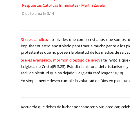
Respuestas Catolicas Inmediatas - Martin Zavala
Dios te ama Jn 3,14
Si eres católico,
no olvides que como cristianos que somos, d
impulsar nuestro apostolado para traer a mucha gente a los pies 
protestantes que no poseen la plenitud de los medios de salvac
Si eres evangélico, mormón o testigo de Jehová
te invito a que c
la Iglesia de Cristo(Ef 5,25). Estudia la historia del cristianism
redil de plenitud que ha dejado: La Iglesia católica(Mt 16,18).
Yo simplemente deseo cumplir la voluntad de Dios en plenitud.(M
Recuerda que debes de luchar por conocer, vivir, predicar, celeb