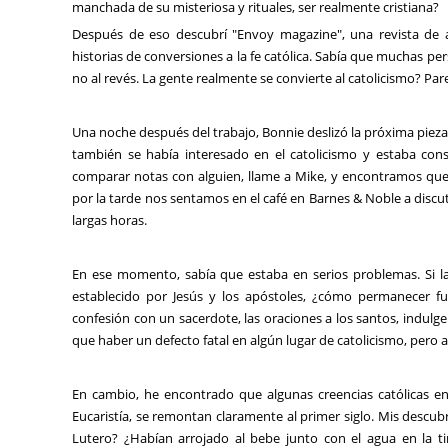
manchada de su misteriosa y rituales, ser realmente cristiana?
Después de eso descubrí "Envoy magazine", una revista de ap
historias de conversiones a la fe católica. Sabía que muchas pe
no al revés. La gente realmente se convierte al catolicismo? Pare
Una noche después del trabajo, Bonnie deslizó la próxima piez
también se había interesado en el catolicismo y estaba consi
comparar notas con alguien, llame a Mike, y encontramos qu
por la tarde nos sentamos en el café en Barnes & Noble a discu
largas horas.
En ese momento, sabía que estaba en serios problemas. Si la 
establecido por Jesús y los apóstoles, ¿cómo permanecer fue
confesión con un sacerdote, las oraciones a los santos, indulgen
que haber un defecto fatal en algún lugar de catolicismo, pero
En cambio, he encontrado que algunas creencias católicas en p
Eucaristía, se remontan claramente al primer siglo. Mis descu
Lutero? ¿Habían arrojado al bebe junto con el agua en la t