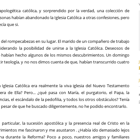
ologética católica, y sorprendido por la verdad, una colección de
rsonas habían abandonado la Iglesia Católica a otras confesiones, pero
cía que si.
a del rompecabezas en su lugar. El marido de un compañero de trabajo
derando la posibilidad de unirse a la Iglesia Católica. Deseosos de
e habían hecho algunos de los mismos descubrimientos. Un domingo
tir teología, y no nos dimos cuenta de que, habían transcurrido cuatro
Iglesia Católica era realmente la viva iglesia del Nuevo Testamento
ra de Ella? Pero... ¿qué pasa con María, el purgatorio, el Papa, la
cias, el escándalo de la pedofilia, y todos los otros obstáculos? Tenía
 a pesar de que he buscado diligentemente, no he podido encontrarlo.
articular, la sucesión apostólica y la presencia real de Cristo en la
brimientos me fascinaron y me asustaron . ¿Había ido demasiado lejos
ina durante la Reforma? Poco a poco, nuestros amigos y familiares