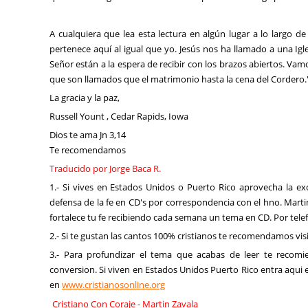
A cualquiera que lea esta lectura en algún lugar a lo largo de
pertenece aquí al igual que yo. Jesús nos ha llamado a una Igl
Señor están a la espera de recibir con los brazos abiertos. Va
que son llamados que el matrimonio hasta la cena del Cordero." 
La gracia y la paz,
Russell Yount , Cedar Rapids, Iowa
Dios te ama Jn 3,14
Te recomendamos
Traducido por Jorge Baca R.
1.- Si vives en Estados Unidos o Puerto Rico aprovecha la ex
defensa de la fe en CD's por correspondencia con el hno. Marti
fortalece tu fe recibiendo cada semana un tema en CD. Por telef
2.- Si te gustan las cantos 100% cristianos te recomendamos vis
3.- Para profundizar el tema que acabas de leer te recomi
conversion. Si viven en Estados Unidos Puerto Rico entra aqui e
en
www.cristianosonline.org
Cristiano Con Coraje - Martin Zavala