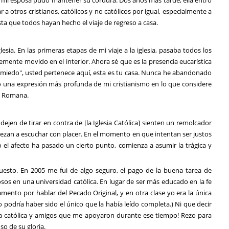
 a otros cristianos, católicos y no católicos por igual, especialmente a
ta que todos hayan hecho el viaje de regreso a casa.
lesia. En las primeras etapas de mi viaje a la iglesia, pasaba todos los
emente movido en el interior. Ahora sé que es la presencia eucarística
 miedo", usted pertenece aquí, esta es tu casa. Nunca he abandonado
o una expresión más profunda de mi cristianismo en lo que considere
ca Romana.
jen de tirar en contra de [la Iglesia Católica] sienten un remolcador
piezan a escuchar con placer. En el momento en que intentan ser justos
 el afecto ha pasado un cierto punto, comienza a asumir la trágica y
esto. En 2005 me fui de algo seguro, el pago de la buena tarea de
sos en una universidad católica. En lugar de ser más educado en la fe
tamento por hablar del Pecado Original, y en otra clase yo era la única
podría haber sido el único que la había leído completa.) Ni que decir
esia católica y amigos que me apoyaron durante ese tiempo! Rezo para
o de su gloria.