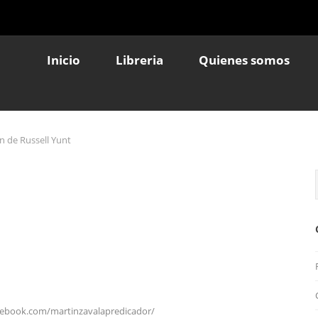
Inicio
Libreria
Quienes somos
n de Russell Yunt
cebook.com/martinzavalapredicador/