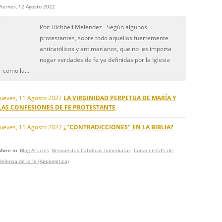
Viernes, 12 Agosto 2022
Por: Richbell Meléndez Según algunos
protestantes, sobre todo aquellos fuertemente
anticatólicos y antimarianos, que no les importa
negar verdades de fe ya definidas por la Iglesia
como la...
Jueves, 11 Agosto 2022
LA VIRGINIDAD PERPETUA DE MARÍA Y
LAS CONFESIONES DE FE PROTESTANTE
Jueves, 11 Agosto 2022
¿"CONTRADICCIONES" EN LA BIBLIA?
More in
Blog Articles
Respuestas Catolicas Inmediatas
Curso en Cd's de
Defensa de la fe (Apologetica)