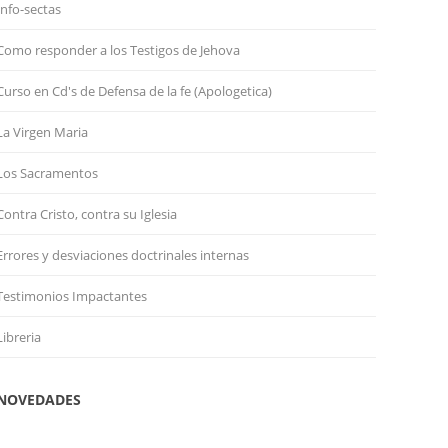
Info-sectas
Como responder a los Testigos de Jehova
Curso en Cd's de Defensa de la fe (Apologetica)
La Virgen Maria
Los Sacramentos
Contra Cristo, contra su Iglesia
Errores y desviaciones doctrinales internas
Testimonios Impactantes
Libreria
NOVEDADES