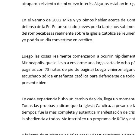
atraparon el viento de mi nuevo interés. Algunos estaban intrig
En el verano de 2003, Mike y yo oímos hablar acerca de Conf
defensa de la Fe. En un soleado jueves por la tarde nos subimos 
del rompecabezas realmente sobre la iglesia Católica se reunie
yo podría un día convertirse en católico.
Luego las cosas realmente comenzaron a ocurrir rápidame
Minneapolis, que le llevo a enviarme una larga carta de ocho p
paginas con 73 notas de pie de página) Luego vinieron algun
escuchado sólida enseñanza católica para defenderse de todo
presente bien.
En cada experiencia hubo un cambio de vida, llega un moment
Todas las pruebas indican que la Iglesia Católica, a pesar de 
tiempos, fue la más completa y auténtica manifestación de cris
la obediencia a todos. Me inscribí en un programa de RCIA y entre
A lo largo de mi tiempo de búsqueda y descubrimiento, Bonnie