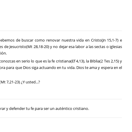
ebemos de buscar como renovar nuestra vida en Cristo(Jn 15,1-7) e
de Jesucristo(Mt 28,18-20) y no dejar esa labor a las sectas o iglesias
ión.
onozcas en serio lo que es la fe cristiana(Ef 4,13), la BIblia(2 Tes 2,15) y
o y ora para que Dios siga actuando en tu vida. Dios te ama y espera en el
t 7,21-23) ¿Y usted...?
rar y defender tu fe para ser un auténtico cristiano.