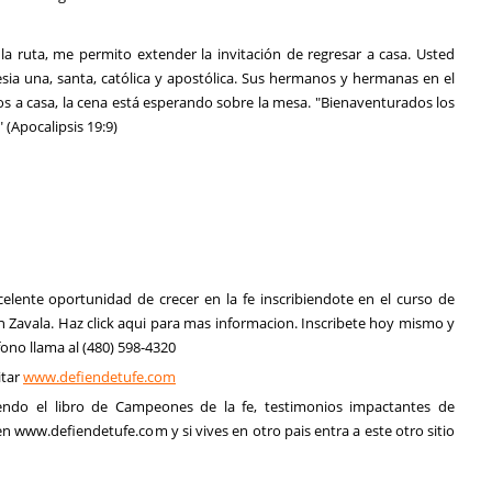
 la ruta, me permito extender la invitación de regresar a casa. Usted
esia una, santa, católica y apostólica. Sus hermanos y hermanas en el
mos a casa, la cena está esperando sobre la mesa. "Bienaventurados los
(Apocalipsis 19:9)
celente oportunidad de crecer en la fe inscribiendote en el curso de
n Zavala. Haz click aqui para mas informacion. Inscribete hoy mismo y
ono llama al (480) 598-4320
itar
www.defiendetufe.com
endo el libro de Campeones de la fe, testimonios impactantes de
n www.defiendetufe.com y si vives en otro pais entra a este otro sitio