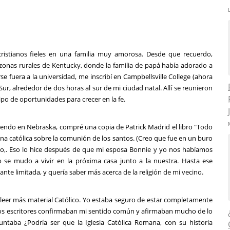
istianos fieles en una familia muy amorosa. Desde que recuerdo,
s zonas rurales de Kentucky, donde la familia de papá había adorado a
 fuera a la universidad, me inscribí en Campbellsville College (ahora
 Sur, alrededor de dos horas al sur de mi ciudad natal. Allí se reunieron
ipo de oportunidades para crecer en la fe.
endo en Nebraska, compré una copia de Patrick Madrid el libro "Todo
ina católica sobre la comunión de los santos. (Creo que fue en un buro
iato,. Eso lo hice después de que mi esposa Bonnie y yo nos habíamos
se mudo a vivir en la próxima casa junto a la nuestra. Hasta ese
te limitada, y quería saber más acerca de la religión de mi vecino.
a leer más material Católico. Yo estaba seguro de estar completamente
, los escritores confirmaban mi sentido común y afirmaban mucho de lo
ntaba ¿Podría ser que la Iglesia Católica Romana, con su historia