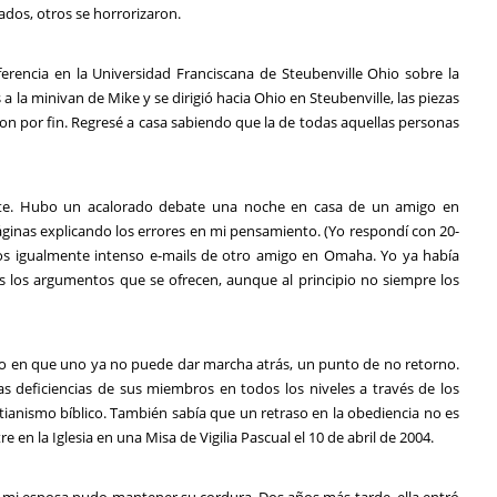
ados, otros se horrorizaron.
erencia en la Universidad Franciscana de Steubenville Ohio sobre la
a la minivan de Mike y se dirigió hacia Ohio en Steubenville, las piezas
ron por fin. Regresé a casa sabiendo que la de todas aquellas personas
nte. Hubo un acalorado debate una noche en casa de un amigo en
áginas explicando los errores en mi pensamiento. (Yo respondí con 20-
os igualmente intenso e-mails de otro amigo en Omaha. Yo ya había
s los argumentos que se ofrecen, aunque al principio no siempre los
o en que uno ya no puede dar marcha atrás, un punto de no retorno.
las deficiencias de sus miembros en todos los niveles a través de los
tianismo bíblico. También sabía que un retraso en la obediencia no es
 en la Iglesia en una Misa de Vigilia Pascual el 10 de abril de 2004.
 mi esposa pudo mantener su cordura. Dos años más tarde, ella entró