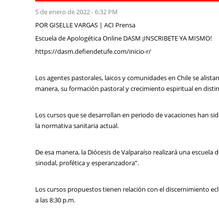
5 de enero de 2022 - 6:32 PM
POR GISELLE VARGAS | ACI Prensa
Escuela de Apologética Online DASM ¡INSCRIBETE YA MISMO!
https://dasm.defiendetufe.com/inicio-r/
Los agentes pastorales, laicos y comunidades en Chile se alistan
manera, su formación pastoral y crecimiento espiritual en distin
Los cursos que se desarrollan en periodo de vacaciones han si
la normativa sanitaria actual.
De esa manera, la Diócesis de Valparaíso realizará una escuela d
sinodal, profética y esperanzadora”.
Los cursos propuestos tienen relación con el discernimiento ecles
a las 8:30 p.m.