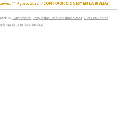
Jueves, 11 Agosto 2022
¿"CONTRADICCIONES" EN LA BIBLIA?
More in
Blog Articles
Respuestas Catolicas Inmediatas
Curso en Cd's de
Defensa de la fe (Apologetica)