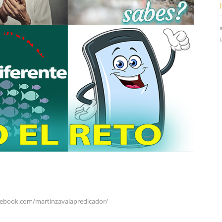
cebook.com/martinzavalapredicador/