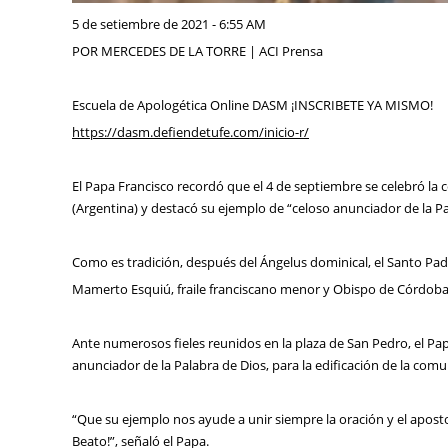
5 de setiembre de 2021 - 6:55 AM
POR MERCEDES DE LA TORRE | ACI Prensa
Escuela de Apologética Online DASM ¡INSCRIBETE YA MISMO!
https://dasm.defiendetufe.com/inicio-r/
El Papa Francisco recordó que el 4 de septiembre se celebró l
(Argentina) y destacó su ejemplo de “celoso anunciador de la Pala
Como es tradición, después del Ángelus dominical, el Santo Padr
Mamerto Esquiú, fraile franciscano menor y Obispo de Córdoba (
Ante numerosos fieles reunidos en la plaza de San Pedro, el Pa
anunciador de la Palabra de Dios, para la edificación de la comuni
“Que su ejemplo nos ayude a unir siempre la oración y el apostola
Beato!”, señaló el Papa.