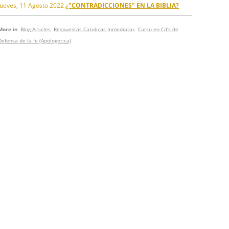
Jueves, 11 Agosto 2022
¿"CONTRADICCIONES" EN LA BIBLIA?
More in
Blog Articles
Respuestas Catolicas Inmediatas
Curso en Cd's de
Defensa de la fe (Apologetica)