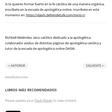
Si te quieres formar fuerte en la fe católica de una manera orgánica,
inscríbete en la escuela de apologética online. Inscríbete en este
momento en:
https://dasm.defiendetufe.com/inicio-r/
Richbell Meléndez, laico católico dedicado a la apologética,
colaborador asiduo de distintas páginas de apologética católica y
tutor de la escuela de apologética online DASM.
< ANTERIOR
SIGUIENTE >
Joomla SEF URLs by Artio
LIBROS MÁS RECOMENDADOS
Please update your
Flash Player
to view content.