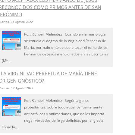
RETO ACEPTADO: LOS HERMANOS DE JESÚS
RECONOCIDOS COMO PRIMOS ANTES DE SAN
JERÓNIMO
Martes, 23 Agosto 2022
Por: Richbell Meléndez Cuando en la mariología
se estudia el dogma de la Virginidad Perpetua de
María, normalmente se suele tocar el tema de los
hermanos de Jesús mencionados en las Escrituras
(Mt...
¿LA VIRGINIDAD PERPETUA DE MARÍA TIENE
ORIGEN GNÓSTICO?
Viernes, 12 Agosto 2022
Por: Richbell Meléndez Según algunos
protestantes, sobre todo aquellos fuertemente
anticatólicos y antimarianos, que no les importa
negar verdades de fe ya definidas por la Iglesia
como la...