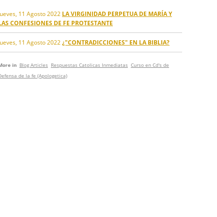
Jueves, 11 Agosto 2022
LA VIRGINIDAD PERPETUA DE MARÍA Y
LAS CONFESIONES DE FE PROTESTANTE
Jueves, 11 Agosto 2022
¿"CONTRADICCIONES" EN LA BIBLIA?
More in
Blog Articles
Respuestas Catolicas Inmediatas
Curso en Cd's de
Defensa de la fe (Apologetica)