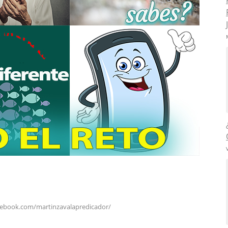
cebook.com/martinzavalapredicador/