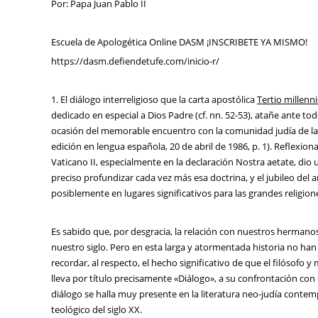
Por: Papa Juan Pablo II
Escuela de Apologética Online DASM ¡INSCRIBETE YA MISMO!
https://dasm.defiendetufe.com/inicio-r/
1. El diálogo interreligioso que la carta apostólica
Tertio millenn
dedicado en especial a Dios Padre (cf. nn. 52-53), atañe ante t
ocasión del memorable encuentro con la comunidad judía de la 
edición en lengua española, 20 de abril de 1986, p. 1). Reflexio
Vaticano II, especialmente en la declaración Nostra aetate, dio u
preciso profundizar cada vez más esa doctrina, y el jubileo de
posiblemente en lugares significativos para las grandes religion
Es sabido que, por desgracia, la relación con nuestros hermanos 
nuestro siglo. Pero en esta larga y atormentada historia no h
recordar, al respecto, el hecho significativo de que el filósofo y 
lleva por título precisamente «Diálogo», a su confrontación con 
diálogo se halla muy presente en la literatura neo-judía contemp
teológico del siglo XX.