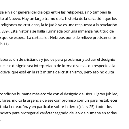
sa el valor general del diálogo entre las religiones, sino también la
to al Nuevo. Hay un largo tramo de la historia de la salvación que los
religiones no cristianas, la fe judía ya es una respuesta a la revelación
n. 839). Esta historia se halla iluminada por una inmensa multitud de
lo que se espera. La carta a los Hebreos pone de relieve precisamente
Hb 11).
laboración de cristianos y judíos para proclamar y actuar el designio
que ese designio sea interpretado de forma diversa con respecto a la
isiva, que está en la raíz misma del cristianismo, pero eso no quita
ndición humana más acorde con el designio de Dios. El gran jubileo,
ubilares, indica la urgencia de ese compromiso común para restablecer
oda la creación, y en particular sobre la tierra (cf. Lv 25), todos los
ncreto para proteger el carácter sagrado de la vida humana en todas
.