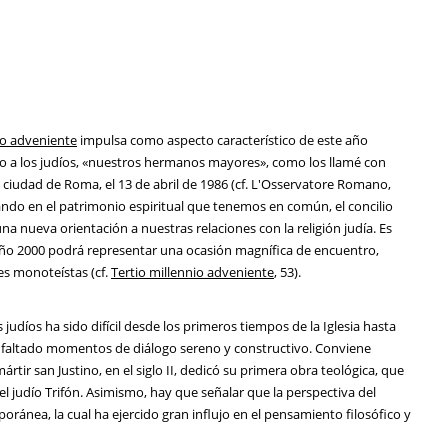
io adveniente
impulsa como aspecto característico de este año
odo a los judíos, «nuestros hermanos mayores», como los llamé con
ciudad de Roma, el 13 de abril de 1986 (cf. L'Osservatore Romano,
nando en el patrimonio espiritual que tenemos en común, el concilio
na nueva orientación a nuestras relaciones con la religión judía. Es
l año 2000 podrá representar una ocasión magnífica de encuentro,
es monoteístas (cf.
Tertio millennio adveniente
, 53).
judíos ha sido difícil desde los primeros tiempos de la Iglesia hasta
an faltado momentos de diálogo sereno y constructivo. Conviene
mártir san Justino, en el siglo II, dedicó su primera obra teológica, que
el judío Trifón. Asimismo, hay que señalar que la perspectiva del
oránea, la cual ha ejercido gran influjo en el pensamiento filosófico y