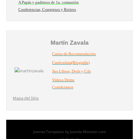
A Papás y padrinos de 1a. comunión
Conferencias, Congresos y Retiros
Martín Zavala
Cartas de Recomendación
Curriculum(Biografía)
Sus Libros, Dvds y Cds
Videos Demo
Contáctanos
Mapa del Sitio
Joomla Templates
by Joomla-Monster.com