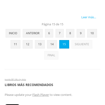
Leer más...
Página 15 de 15
INICIO
ANTERIOR
6
7
8
9
10
11
12
13
14
15
SIGUIENTE
FINAL
Joomla SEF URLs by Artio
LIBROS MÁS RECOMENDADOS
Please update your
Flash Player
to view content.