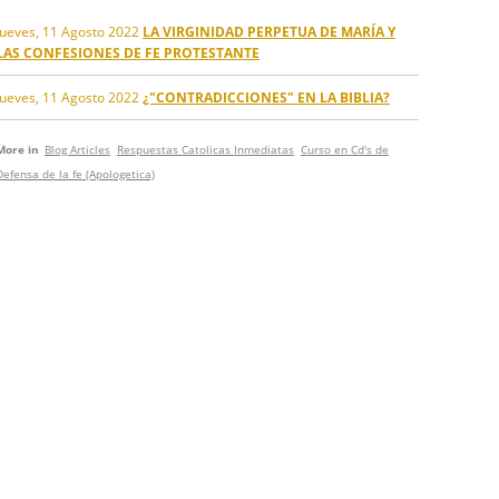
Jueves, 11 Agosto 2022
LA VIRGINIDAD PERPETUA DE MARÍA Y
LAS CONFESIONES DE FE PROTESTANTE
Jueves, 11 Agosto 2022
¿"CONTRADICCIONES" EN LA BIBLIA?
More in
Blog Articles
Respuestas Catolicas Inmediatas
Curso en Cd's de
Defensa de la fe (Apologetica)