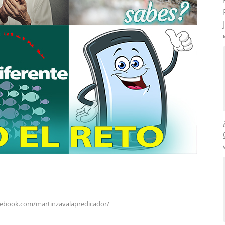
cebook.com/martinzavalapredicador/