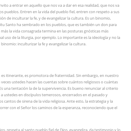
invito a entrar en aquello que nos va a dar en esa realidad, que nos va
os pueblos. Entren en la vida del pueblo fiel, entren con respeto a sus
ón de inculturar la fe, y de evangelizar la cultura. Es un binomio,
spíritu Santo ha sembrado en los pueblos, que es también un don para
 y más la vida consagrada termina en las posturas gnósticas más
l uso de la liturgia, por ejemplo. Lo importante es la ideología y no la
binomio: inculturizar la fe y evangelizar la cultura.
es itinerante, es promotora de fraternidad. Sin embargo, en nuestro
s veces ustedes hacen las cuentas sobre cuántos religiosos o cuántas
s una tentación la de la supervivencia. Es bueno renunciar al criterio
los a ustedes en discípulos temerosos, encerrados en el pasado y
cantos de sirena de la vida religiosa. Ante esto, la estrategia y la
orrer con el Señor los caminos de la esperanza, reconociendo que el
s, respeta al santo pueblo fiel de Dios, evangeliza, da testimonio y lo