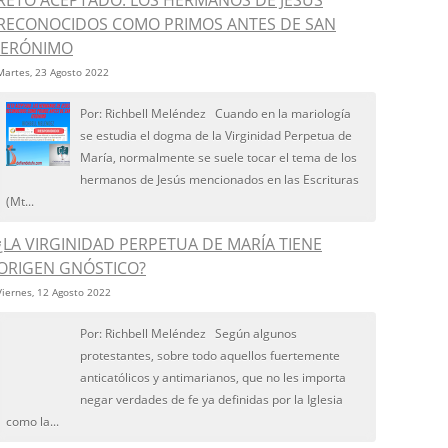
RETO ACEPTADO: LOS HERMANOS DE JESÚS
RECONOCIDOS COMO PRIMOS ANTES DE SAN
JERÓNIMO
Martes, 23 Agosto 2022
Por: Richbell Meléndez Cuando en la mariología
se estudia el dogma de la Virginidad Perpetua de
María, normalmente se suele tocar el tema de los
hermanos de Jesús mencionados en las Escrituras
(Mt...
¿LA VIRGINIDAD PERPETUA DE MARÍA TIENE
ORIGEN GNÓSTICO?
Viernes, 12 Agosto 2022
Por: Richbell Meléndez Según algunos
protestantes, sobre todo aquellos fuertemente
anticatólicos y antimarianos, que no les importa
negar verdades de fe ya definidas por la Iglesia
como la...