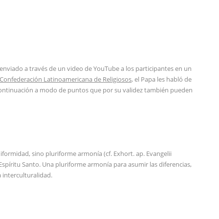
enviado a través de un video de YouTube a los participantes en un
Confederación Latinoamericana de Religiosos
, el Papa les habló de
a continuación a modo de puntos que por su validez también pueden
ormidad, sino pluriforme armonía (cf. Exhort. ap. Evangelii
spíritu Santo. Una pluriforme armonía para asumir las diferencias,
 interculturalidad.