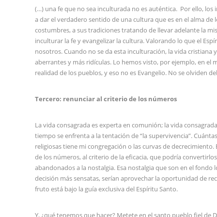
(…) una fe que no sea inculturada no es auténtica. Por ello, los 
a dar el verdadero sentido de una cultura que es en el alma de l
costumbres, a sus tradiciones tratando de llevar adelante la misi
inculturar la fe y evangelizar la cultura. Valorando lo que el E
nosotros. Cuando no se da esta inculturación, la vida cristiana
aberrantes y más ridículas. Lo hemos visto, por ejemplo, en el ma
realidad de los pueblos, y eso no es Evangelio. No se olviden del 
Tercero: renunciar al criterio de los números
La vida consagrada es experta en comunión; la vida consagrada 
tiempo se enfrenta a la tentación de “la supervivencia”. Cuánta
religiosas tiene mi congregación o las curvas de decrecimiento. E
de los números, al criterio de la eficacia, que podría convertir
abandonados a la nostalgia. Esa nostalgia que son en el fondo los 
decisión más sensatas, serían aprovechar la oportunidad de rec
fruto está bajo la guía exclusiva del Espíritu Santo.
Y, ¿qué tenemos que hacer? Metete en el santo pueblo fiel de Dio