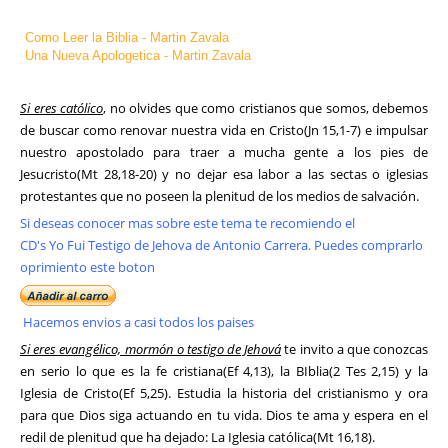
Como Leer la Biblia - Martin Zavala
Una Nueva Apologetica - Martin Zavala
Si eres católico
, no olvides que como cristianos que somos, debemos
de buscar como renovar nuestra vida en Cristo(Jn 15,1-7) e impulsar
nuestro apostolado para traer a mucha gente a los pies de
Jesucristo(Mt 28,18-20) y no dejar esa labor a las sectas o iglesias
protestantes que no poseen la plenitud de los medios de salvación.
Si deseas conocer mas sobre este tema te recomiendo el
CD's Yo Fui Testigo de Jehova de Antonio Carrera. Puedes comprarlo
oprimiento este boton
Hacemos envios a casi todos los paises
Si eres evangélico, mormón o testigo de Jehová
te invito a que conozcas
en serio lo que es la fe cristiana(Ef 4,13), la BIblia(2 Tes 2,15) y la
Iglesia de Cristo(Ef 5,25). Estudia la historia del cristianismo y ora
para que Dios siga actuando en tu vida. Dios te ama y espera en el
redil de plenitud que ha dejado: La Iglesia católica(Mt 16,18).