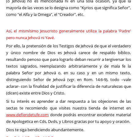
(o Jehová) no es mencionada ni en una sola ocasión, ya que la
mayoría de las veces se lo designa como "Kyrios que significa Señor",
como "el Alfa y la Omega", el "Creador", etc.
Así, el mismísimo Jesucristo generalmente utiliza la palabra 'Padre'
pero nunca Jehová ni Yavé.
Por ello, la pretensión de los Testigos de Jehová de que el verdadero
y único nombre de Dios es Jehová carece de respaldo bíblico,
resultando penoso que para lograrlo deban recurrir a tergiversar los
textos sagrados, reemplazando arbitrariamente y de mala fe la
palabra Señor por Jehová o, en su caso y en un mismo texto,
distinguiendo Señor de Jehová (vgr. en Rom. 14:6-9), todo –vale
aclarar- con la finalidad de justificar la diferencia de naturalezas que
(dicen) existe entre Dios y Cristo.
Si tu interés es aprender a dar respuesta a las objeciones de las
sectas te recomiendo que visites nuestra tienda de internet en
www.defiendetufe.com
donde podrás encontrar excelente material
de Apologetica en Cds, Dvds, y Libros gracias por tu apoyo y oración.
Dios te siga bendiciendo abundantemente.