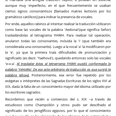
aunque muy imperfecto, en el que frecuentemente se usaban
ciertos signos consonánticos [llamados matres lectionis por los
gramáticos católicos] para indicar la presencia de vocales.
Por ende, aquellos rabinos al intentar realizar la traducción utilizaron
como base las vocales de la palabra 'Aedonai'(que significa Señor)
trasladándolas al tetragrama YHWH. Para realizar tal operación,
anularon todas las consonantes, incluida la 'i' (que también era
considerada una consonante). Luego a la vocal 'a' la modificaron por
la 'e', ya que la primera traía dificultades de pronunciación y
significado (es decir, 'Yaehová'), quedando entonces solo las vocales
'e-o-a'.
Al trasladar éstas al tetragrama YHWH quedó conformada la
palabra 'YeHoWa'. De ese acto arbitrario de traducción es que surgió la
palabra Jehová.
Posteriormente, ese error fue repetido por los
exégetas o intérpretes de las Sagradas Escrituras de los siglos XVI al
XIX, dada la falta de un conocimiento mayor del idioma utilizado por
los escritores sagrados.
Recordemos que recién a comienzos del s. XIX –a través de
estudiosos como Champolión y otros- pudo ser descifrado el
significado de los jeroglíficos egipcios, por lo que el conocimiento