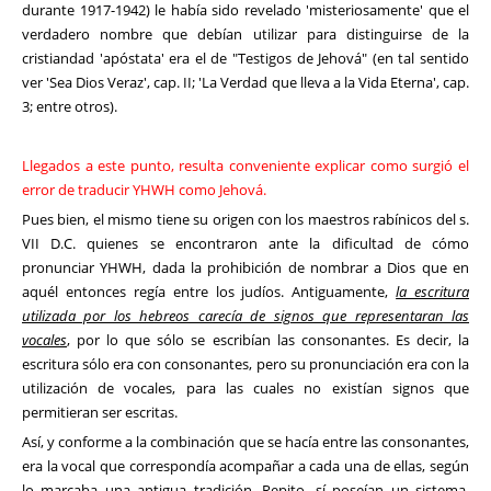
durante 1917-1942) le había sido revelado 'misteriosamente' que el
verdadero nombre que debían utilizar para distinguirse de la
cristiandad 'apóstata' era el de "Testigos de Jehová" (en tal sentido
ver 'Sea Dios Veraz', cap. II; 'La Verdad que lleva a la Vida Eterna', cap.
3; entre otros).
Llegados a este punto, resulta conveniente explicar como surgió el
error de traducir YHWH como Jehová.
Pues bien, el mismo tiene su origen con los maestros rabínicos del s.
VII D.C. quienes se encontraron ante la dificultad de cómo
pronunciar YHWH, dada la prohibición de nombrar a Dios que en
aquél entonces regía entre los judíos. Antiguamente,
la escritura
utilizada por los hebreos carecía de signos que representaran las
vocales
, por lo que sólo se escribían las consonantes. Es decir, la
escritura sólo era con consonantes, pero su pronunciación era con la
utilización de vocales, para las cuales no existían signos que
permitieran ser escritas.
Así, y conforme a la combinación que se hacía entre las consonantes,
era la vocal que correspondía acompañar a cada una de ellas, según
lo marcaba una antigua tradición. Repito, sí poseían un sistema,