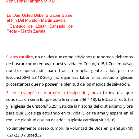
Por Gabriel Fandiño M.P.D.
Lo Que Usted Deberia Saber Sobre
el Fin Del Mundo - Martin Zavala
Cansado de Llorar, Cansado de
Pecar - Martin Zavala
Si eres católico
, no olvides que como cristianos que somos, debemos
de buscar como renovar nuestra vida en Cristo(Jn 15,1-7) e impulsar
nuestro apostolado para traer a mucha gente a los pies de
Jesucristo(Mt 28,18-20) y no dejar esa labor a las sectas o iglesias
protestantes que no poseen la plenitud de los medios de salvación.
Si eres evangélico, mormón o testigo de Jehová
te invito a que
conozcas en serio lo que es la fe cristiana(Ef 4,13), la BIblia(2 Tes 2,15)
y la Iglesia de Cristo(Ef 5,25). Estudia la historia del cristianismo y ora
para que Dios siga actuando en tu vida. Dios te ama y espera en el
redil de plenitud que ha dejado: La Iglesia católica(Mt 16,18).
Yo simplemente deseo cumplir la voluntad de Dios en plenitud.(Mt
7,21-23) ¿Y usted...?