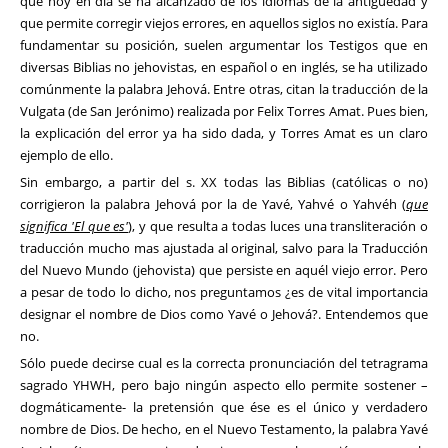
que hoy en día se ha alcanzado de los idiomas de la antigüedad y
que permite corregir viejos errores, en aquellos siglos no existía. Para
fundamentar su posición, suelen argumentar los Testigos que en
diversas Biblias no jehovistas, en español o en inglés, se ha utilizado
comúnmente la palabra Jehová. Entre otras, citan la traducción de la
Vulgata (de San Jerónimo) realizada por Felix Torres Amat. Pues bien,
la explicación del error ya ha sido dada, y Torres Amat es un claro
ejemplo de ello.
Sin embargo, a partir del s. XX todas las Biblias (católicas o no)
corrigieron la palabra Jehová por la de Yavé, Yahvé o Yahvéh (
que
significa 'El que es'
), y que resulta a todas luces una transliteración o
traducción mucho mas ajustada al original, salvo para la Traducción
del Nuevo Mundo (jehovista) que persiste en aquél viejo error. Pero
a pesar de todo lo dicho, nos preguntamos ¿es de vital importancia
designar el nombre de Dios como Yavé o Jehová?. Entendemos que
no.
Sólo puede decirse cual es la correcta pronunciación del tetragrama
sagrado YHWH, pero bajo ningún aspecto ello permite sostener –
dogmáticamente- la pretensión que ése es el único y verdadero
nombre de Dios. De hecho, en el Nuevo Testamento, la palabra Yavé