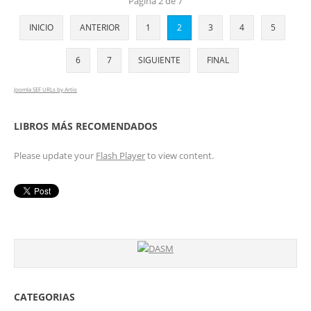
Página 2 de 7
INICIO
ANTERIOR
1
2
3
4
5
6
7
SIGUIENTE
FINAL
Joomla SEF URLs by Artio
LIBROS MÁS RECOMENDADOS
Please update your
Flash Player
to view content.
CATEGORIAS