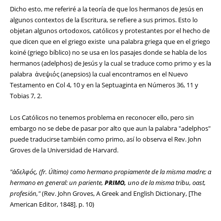
Dicho esto, me referiré a la teoría de que los hermanos de Jesús en
algunos contextos de la Escritura, se refiere a sus primos. Esto lo
objetan algunos ortodoxos, católicos y protestantes por el hecho de
que dicen que en el griego existe una palabra griega que en el griego
koiné (griego bíblico) no se usa en los pasajes donde se habla de los
hermanos (adelphos) de Jesús y la cual se traduce como primo y es la
palabra ἀνεψιός (anepsios) la cual encontramos en el Nuevo
Testamento en Col 4, 10 y en la Septuaginta en Números 36, 11 y
Tobias 7, 2.
Los Católicos no tenemos problema en reconocer ello, pero sin
embargo no se debe de pasar por alto que aun la palabra "adelphos"
puede traducirse también como primo, así lo observa el Rev. John
Groves de la Universidad de Harvard.
"ἀδελφός, (fr. Último) como hermano propiamente de la misma madre; α
hermano en general: un pariente,
PRIMO,
uno de la misma tribu, oast,
profesión,"
(Rev. John Groves, A Greek and English Dictionary, [The
American Editor, 1848]. p. 10)