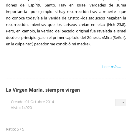
dones del Espíritu Santo. Hay en Israel verdades de suma
importancia –por ejemplo, si hay resurrección tras la muerte– que
no conoce todavía a la venida de Cristo: «los saduceos negaban la
resurrección, mientras que los fariseos creían en ella» (Hch 23,8).
Pero, en cambio, la verdad del pecado original fue revelada a Israel
desde el principio, ya en el primer capítulo del Génesis. «Mira [Señor],
en la culpa nací; pecador me concibió mi madre».
Leer más...
La Virgen María, siempre virgen
Creado: 01 Octubre 2014
Visto: 14920
Ratio: 5 / 5