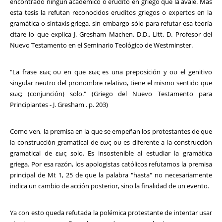
encontrado ningún académico o erudito en griego que la avale. Mas
esta tesis la refutan reconocidos eruditos griegos o expertos en la
gramática o sintaxis griega, sin embargo sólo para refutar esa teoría
citare lo que explica J. Gresham Machen. D.D., Litt. D. Profesor del
Nuevo Testamento en el Seminario Teológico de Westminster.
"La frase εως ου en que εως es una preposición y ου el genitivo
singular neutro del pronombre relativo, tiene el mismo sentido que
εως; (conjunción) solo." (Griego del Nuevo Testamento para
Principiantes - J. Gresham . p. 203)
Como ven, la premisa en la que se empeñan los protestantes de que
la construcción gramatical de εως ου es diferente a la construcción
gramatical de εως solo. Es insostenible al estudiar la gramática
griega. Por esa razón, los apologistas católicos refutamos la premisa
principal de Mt 1, 25 de que la palabra "hasta" no necesariamente
indica un cambio de acción posterior, sino la finalidad de un evento.
Ya con esto queda refutada la polémica protestante de intentar usar