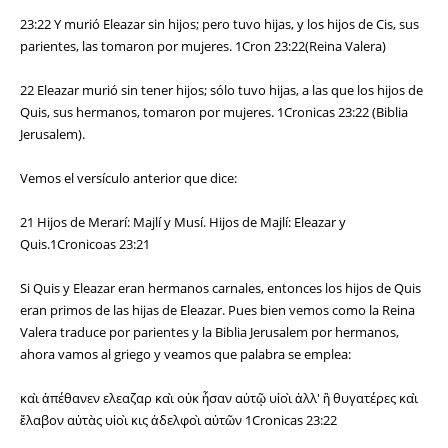
23:22 Y murió Eleazar sin hijos; pero tuvo hijas, y los hijos de Cis, sus
parientes, las tomaron por mujeres. 1Cron 23:22(Reina Valera)
22 Eleazar murió sin tener hijos; sólo tuvo hijas, a las que los hijos de
Quis, sus hermanos, tomaron por mujeres. 1Cronicas 23:22 (Biblia
Jerusalem).
Vemos el versículo anterior que dice:
21 Hijos de Merarí: Majlí y Musí. Hijos de Majlí: Eleazar y
Quis.1Cronicoas 23:21
Si Quis y Eleazar eran hermanos carnales, entonces los hijos de Quis
eran primos de las hijas de Eleazar. Pues bien vemos como la Reina
Valera traduce por parientes y la Biblia Jerusalem por hermanos,
ahora vamos al griego y veamos que palabra se emplea:
καὶ ἀπέθανεν ελεαζαρ καὶ οὐκ ἦσαν αὐτῷ υἱοὶ ἀλλ' ἢ θυγατέρες καὶ
ἔλαβον αὐτὰς υἱοὶ κις ἀδελφοὶ αὐτῶν 1Cronicas 23:22