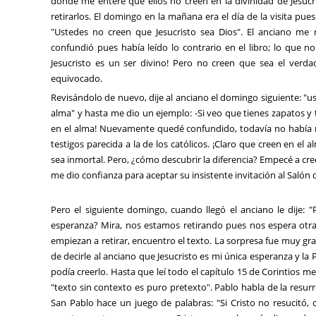
donde me enteré que ellos no creen en la divinidad de Jesucri
retirarlos. El domingo en la mañana era el día de la visita pues
"Ustedes no creen que Jesucristo sea Dios". El anciano me 
confundió pues había leído lo contrario en el libro; lo que 
Jesucristo es un ser divino! Pero no creen que sea el verda
equivocado.
Revisándolo de nuevo, dije al anciano el domingo siguiente: "u
alma" y hasta me dio un ejemplo: -Si veo que tienes zapatos y
en el alma! Nuevamente quedé confundido, todavía no había n
testigos parecida a la de los católicos. ¡Claro que creen en e
sea inmortal. Pero, ¿cómo descubrir la diferencia? Empecé a cree
me dio confianza para aceptar su insistente invitación al Salón 
Pero el siguiente domingo, cuando llegó el anciano le dije: "
esperanza? Mira, nos estamos retirando pues nos espera otra
empiezan a retirar, encuentro el texto. La sorpresa fue muy g
de decirle al anciano que Jesucristo es mi única esperanza y la P
podía creerlo. Hasta que leí todo el capítulo 15 de Corintios me
"texto sin contexto es puro pretexto". Pablo habla de la resur
San Pablo hace un juego de palabras: "Si Cristo no resucitó