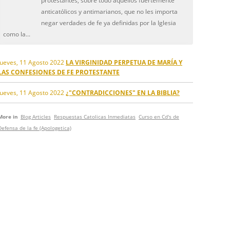
protestantes, sobre todo aquellos fuertemente
anticatólicos y antimarianos, que no les importa
negar verdades de fe ya definidas por la Iglesia
como la...
Jueves, 11 Agosto 2022
LA VIRGINIDAD PERPETUA DE MARÍA Y
LAS CONFESIONES DE FE PROTESTANTE
Jueves, 11 Agosto 2022
¿"CONTRADICCIONES" EN LA BIBLIA?
More in
Blog Articles
Respuestas Catolicas Inmediatas
Curso en Cd's de
Defensa de la fe (Apologetica)