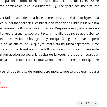
ompasión de todos los hombres!" (Biblia de Jerusalén). El verso 20 me
mo primicias de los que durmieron" (BJ). Ese "¡pero no!" me hizo leer
a verdad no se defiende a base de mentiras. Con el tiempo leyendo la
 Jesús, por mandato de Dios nuestro Salvador y de Cristo Jesús nuestra
esperanza. La Biblia no se contradice. Después e esto, el anciano no
í a ver, le pregunté sobre el texto y me dijo que no se acordaba. Lo
os que me visitaban les dije que ya no quería seguir estudiando, pero
na de las cuales incluía que Jesucristo era mi única esperanza. Y me
tiraran y que deseaba estudiar la Biblia por mí mismo sin influencia de
 Armagedón estaba a la vuelta de la esquina y que en cualquier
aba las consecuencias pero que ya no quería por el momento que me
le sentir que tu fe se derrumba pero molesta que te la quieran robar a
SIGUIENTE >