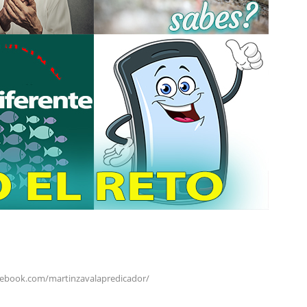
cebook.com/martinzavalapredicador/