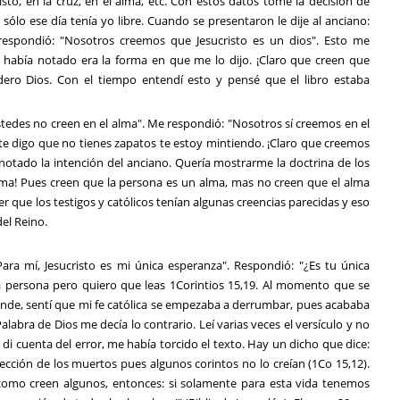
sto, en la cruz, en el alma, etc. Con estos datos tomé la decisión de
 sólo ese día tenía yo libre. Cuando se presentaron le dije al anciano:
respondió: "Nosotros creemos que Jesucristo es un dios". Esto me
no había notado era la forma en que me lo dijo. ¡Claro que creen que
dero Dios. Con el tiempo entendí esto y pensé que el libro estaba
stedes no creen en el alma". Me respondió: "Nosotros sí creemos en el
 te digo que no tienes zapatos te estoy mintiendo. ¡Claro que creemos
otado la intención del anciano. Quería mostrarme la doctrina de los
l alma! Pues creen que la persona es un alma, mas no creen que el alma
r que los testigos y católicos tenían algunas creencias parecidas y eso
del Reino.
Para mí, Jesucristo es mi única esperanza". Respondió: "¿Es tu única
 persona pero quiero que leas 1Corintios 15,19. Al momento que se
rande, sentí que mi fe católica se empezaba a derrumbar, pues acababa
alabra de Dios me decía lo contrario. Leí varias veces el versículo y no
 di cuenta del error, me había torcido el texto. Hay un dicho que dice:
rección de los muertos pues algunos corintos no lo creían (1Co 15,12).
, como creen algunos, entonces: si solamente para esta vida tenemos