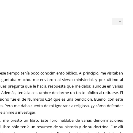
ese tiempo tenía poco conocimiento bíblico. Al principio, me visitaban
eguntaba mucho, me enviaron al siervo ministerial, y por último al
pues pregunta que le hacía, respuesta que me daba; aunque en varias
Además, tenía la costumbre de darme un texto bíblico al retirarse. El
ionó fue el de Números 6,24 que es una bendición. Bueno, con este
za. Pero me daba cuenta de mi ignorancia religiosa, ¿y cómo defender
 animé a investigar.
 me prestó un libro. Este libro hablaba de varias denominaciones
 el libro sólo tenía un resumen de su historia y de su doctrina. Fue allí