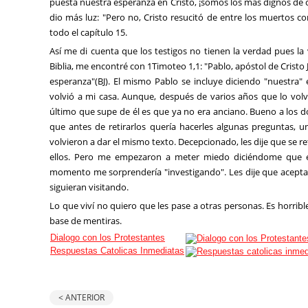
puesta nuestra esperanza en Cristo, ¡somos los más dignos de c
dio más luz: "Pero no, Cristo resucitó de entre los muertos co
todo el capítulo 15.
Así me di cuenta que los testigos no tienen la verdad pues l
Biblia, me encontré con 1Timoteo 1,1: "Pablo, apóstol de Cristo
esperanza"(BJ). El mismo Pablo se incluye diciendo "nuestra" 
volvió a mi casa. Aunque, después de varios años que lo volv
último que supe de él es que ya no era anciano. Bueno a los d
que antes de retirarlos quería hacerles algunas preguntas, u
volvieron a dar el mismo texto. Decepcionado, les dije que se re
ellos. Pero me empezaron a meter miedo diciéndome que el
momento me sorprendería "investigando". Les dije que acept
siguieran visitando.
Lo que viví no quiero que les pase a otras personas. Es horrib
base de mentiras.
Dialogo con los Protestantes
Respuestas Catolicas Inmediatas
< ANTERIOR