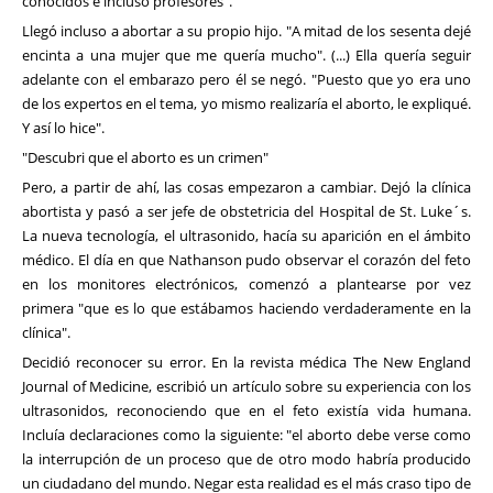
conocidos e incluso profesores".
Llegó incluso a abortar a su propio hijo. "A mitad de los sesenta dejé
encinta a una mujer que me quería mucho". (...) Ella quería seguir
adelante con el embarazo pero él se negó. "Puesto que yo era uno
de los expertos en el tema, yo mismo realizaría el aborto, le expliqué.
Y así lo hice".
"Descubri que el aborto es un crimen"
Pero, a partir de ahí, las cosas empezaron a cambiar. Dejó la clínica
abortista y pasó a ser jefe de obstetricia del Hospital de St. Luke´s.
La nueva tecnología, el ultrasonido, hacía su aparición en el ámbito
médico. El día en que Nathanson pudo observar el corazón del feto
en los monitores electrónicos, comenzó a plantearse por vez
primera "que es lo que estábamos haciendo verdaderamente en la
clínica".
Decidió reconocer su error. En la revista médica The New England
Journal of Medicine, escribió un artículo sobre su experiencia con los
ultrasonidos, reconociendo que en el feto existía vida humana.
Incluía declaraciones como la siguiente: "el aborto debe verse como
la interrupción de un proceso que de otro modo habría producido
un ciudadano del mundo. Negar esta realidad es el más craso tipo de