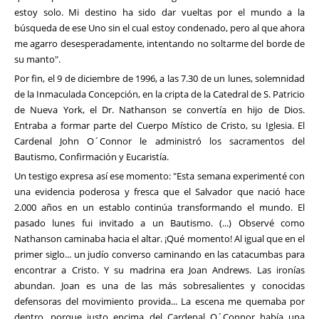
estoy solo. Mi destino ha sido dar vueltas por el mundo a la
búsqueda de ese Uno sin el cual estoy condenado, pero al que ahora
me agarro desesperadamente, intentando no soltarme del borde de
su manto".
Por fin, el 9 de diciembre de 1996, a las 7.30 de un lunes, solemnidad
de la Inmaculada Concepción, en la cripta de la Catedral de S. Patricio
de Nueva York, el Dr. Nathanson se convertía en hijo de Dios.
Entraba a formar parte del Cuerpo Místico de Cristo, su Iglesia. El
Cardenal John O´Connor le administró los sacramentos del
Bautismo, Confirmación y Eucaristía.
Un testigo expresa así ese momento: "Esta semana experimenté con
una evidencia poderosa y fresca que el Salvador que nació hace
2.000 años en un establo continúa transformando el mundo. El
pasado lunes fui invitado a un Bautismo. (...) Observé como
Nathanson caminaba hacia el altar. ¡Qué momento! Al igual que en el
primer siglo... un judío converso caminando en las catacumbas para
encontrar a Cristo. Y su madrina era Joan Andrews. Las ironías
abundan. Joan es una de las más sobresalientes y conocidas
defensoras del movimiento provida... La escena me quemaba por
dentro, porque justo encima del Cardenal O´Connor había una