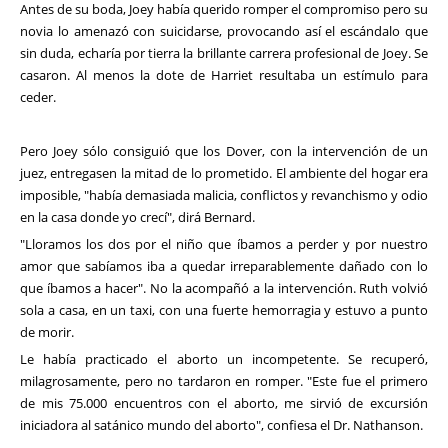
Antes de su boda, Joey había querido romper el compromiso pero su
novia lo amenazó con suicidarse, provocando así el escándalo que
sin duda, echaría por tierra la brillante carrera profesional de Joey. Se
casaron. Al menos la dote de Harriet resultaba un estímulo para
ceder.
Pero Joey sólo consiguió que los Dover, con la intervención de un
juez, entregasen la mitad de lo prometido. El ambiente del hogar era
imposible, "había demasiada malicia, conflictos y revanchismo y odio
en la casa donde yo crecí", dirá Bernard.
"Lloramos los dos por el niño que íbamos a perder y por nuestro
amor que sabíamos iba a quedar irreparablemente dañado con lo
que íbamos a hacer". No la acompañó a la intervención. Ruth volvió
sola a casa, en un taxi, con una fuerte hemorragia y estuvo a punto
de morir.
Le había practicado el aborto un incompetente. Se recuperó,
milagrosamente, pero no tardaron en romper. "Este fue el primero
de mis 75.000 encuentros con el aborto, me sirvió de excursión
iniciadora al satánico mundo del aborto", confiesa el Dr. Nathanson.