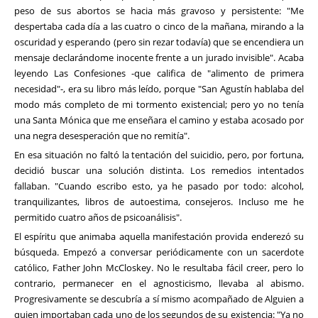
peso de sus abortos se hacia más gravoso y persistente: "Me
despertaba cada día a las cuatro o cinco de la mañana, mirando a la
oscuridad y esperando (pero sin rezar todavía) que se encendiera un
mensaje declarándome inocente frente a un jurado invisible". Acaba
leyendo Las Confesiones -que califica de "alimento de primera
necesidad"-, era su libro más leído, porque "San Agustín hablaba del
modo más completo de mi tormento existencial; pero yo no tenía
una Santa Mónica que me enseñara el camino y estaba acosado por
una negra desesperación que no remitía".
En esa situación no faltó la tentación del suicidio, pero, por fortuna,
decidió buscar una solución distinta. Los remedios intentados
fallaban. "Cuando escribo esto, ya he pasado por todo: alcohol,
tranquilizantes, libros de autoestima, consejeros. Incluso me he
permitido cuatro años de psicoanálisis".
El espíritu que animaba aquella manifestación provida enderezó su
búsqueda. Empezó a conversar periódicamente con un sacerdote
católico, Father John McCloskey. No le resultaba fácil creer, pero lo
contrario, permanecer en el agnosticismo, llevaba al abismo.
Progresivamente se descubría a sí mismo acompañado de Alguien a
quien importaban cada uno de los segundos de su existencia: "Ya no