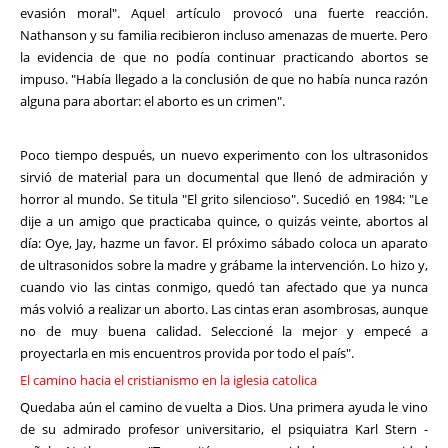
evasión moral". Aquel artículo provocó una fuerte reacción.
Nathanson y su familia recibieron incluso amenazas de muerte. Pero
la evidencia de que no podía continuar practicando abortos se
impuso. "Había llegado a la conclusión de que no había nunca razón
alguna para abortar: el aborto es un crimen".
Poco tiempo después, un nuevo experimento con los ultrasonidos
sirvió de material para un documental que llenó de admiración y
horror al mundo. Se titula "El grito silencioso". Sucedió en 1984: "Le
dije a un amigo que practicaba quince, o quizás veinte, abortos al
día: Oye, Jay, hazme un favor. El próximo sábado coloca un aparato
de ultrasonidos sobre la madre y grábame la intervención. Lo hizo y,
cuando vio las cintas conmigo, quedó tan afectado que ya nunca
más volvió a realizar un aborto. Las cintas eran asombrosas, aunque
no de muy buena calidad. Seleccioné la mejor y empecé a
proyectarla en mis encuentros provida por todo el país".
El camino hacia el cristianismo en la iglesia catolica
Quedaba aún el camino de vuelta a Dios. Una primera ayuda le vino
de su admirado profesor universitario, el psiquiatra Karl Stern -