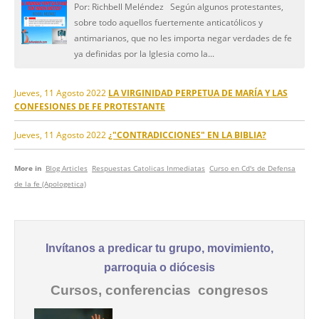
Por: Richbell Meléndez Según algunos protestantes,
sobre todo aquellos fuertemente anticatólicos y
antimarianos, que no les importa negar verdades de fe
ya definidas por la Iglesia como la...
Jueves, 11 Agosto 2022
LA VIRGINIDAD PERPETUA DE MARÍA Y LAS
CONFESIONES DE FE PROTESTANTE
Jueves, 11 Agosto 2022
¿"CONTRADICCIONES" EN LA BIBLIA?
More in
Blog Articles
Respuestas Catolicas Inmediatas
Curso en Cd's de Defensa
de la fe (Apologetica)
Invítanos a predicar tu grupo, movimiento,
parroquia o diócesis
Cursos, conferencias congresos