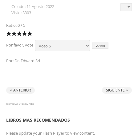
Creado: 11 Agosto 2022
Visto: 3303
Ratio: 0 / 5
Por favor, vote
Por: Dr. Edward Sri
< ANTERIOR
SIGUIENTE >
Joomla SEF URLs by Artio
LIBROS MÁS RECOMENDADOS
Please update your
Flash Player
to view content.