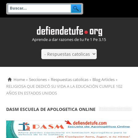
Aprende a dar razones de tu Fe 1 Pe 3,15
Home
Secciones
Respuestas catolicas
Blog Articles
RELIGIOSA QUE DEDICÓ SU VIDA A LA EDUCACIÓN CUMPLE 102
AÑOS EN ESTADOS UNIDOS
DASM ESCUELA DE APOLOGETICA ONLINE