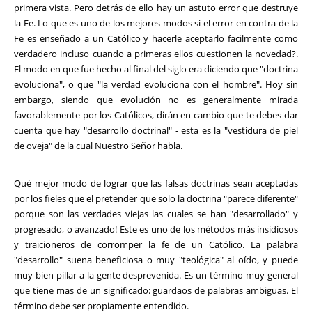
primera vista. Pero detrás de ello hay un astuto error que destruye
la Fe. Lo que es uno de los mejores modos si el error en contra de la
Fe es enseñado a un Católico y hacerle aceptarlo facilmente como
verdadero incluso cuando a primeras ellos cuestionen la novedad?.
El modo en que fue hecho al final del siglo era diciendo que "doctrina
evoluciona", o que "la verdad evoluciona con el hombre". Hoy sin
embargo, siendo que evolución no es generalmente mirada
favorablemente por los Católicos, dirán en cambio que te debes dar
cuenta que hay "desarrollo doctrinal" - esta es la "vestidura de piel
de oveja" de la cual Nuestro Señor habla.
Qué mejor modo de lograr que las falsas doctrinas sean aceptadas
por los fieles que el pretender que solo la doctrina "parece diferente"
porque son las verdades viejas las cuales se han "desarrollado" y
progresado, o avanzado! Este es uno de los métodos más insidiosos
y traicioneros de corromper la fe de un Católico. La palabra
"desarrollo" suena beneficiosa o muy "teológica" al oído, y puede
muy bien pillar a la gente desprevenida. Es un término muy general
que tiene mas de un significado: guardaos de palabras ambiguas. El
término debe ser propiamente entendido.