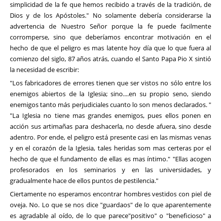
simplicidad de la fe que hemos recibido a través de la tradición, de
Dios y de los Apóstoles." No solamente debería considerarse la
advertencia de Nuestro Señor porque la fe puede facilmente
corromperse, sino que deberíamos encontrar motivación en el
hecho de que el peligro es mas latente hoy día que lo que fuera al
comienzo del siglo, 87 años atrás, cuando el Santo Papa Pio X sintió
la necesidad de escribir:
"Los fabricadores de errores tienen que ser vistos no sólo entre los
enemigos abiertos de la Iglesia; sino....en su propio seno, siendo
enemigos tanto más perjudiciales cuanto lo son menos declarados. "
"La Iglesia no tiene mas grandes enemigos, pues ellos ponen en
acción sus artimañas para deshacerla, no desde afuera, sino desde
adentro. Por ende, el peligro está presente casi en las mismas venas
y en el corazón de la Iglesia, tales heridas som mas certeras por el
hecho de que el fundamento de ellas es mas íntimo." "Ellas acogen
profesorados en los seminarios y en las universidades, y
gradualmente hace de ellos puntos de pestilencia."
Ciertamente no esperamos encontrar hombres vestidos con piel de
oveja. No. Lo que se nos dice "guardaos" de lo que aparentemente
es agradable al oído, de lo que parece"positivo" o "beneficioso" a