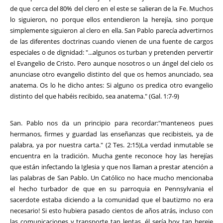
de que cerca del 80% del clero en el este se salieran de la Fe. Muchos
lo siguieron, no porque ellos entendieron la herejía, sino porque
simplemente siguieron al clero en ella. San Pablo parecía advertirnos
de las diferentes doctrinas cuando vienen de una fuente de cargos
especiales o de dignidad: "...algunos os turban y pretenden pervertir
el Evangelio de Cristo. Pero aunque nosotros o un ángel del cielo os
anunciase otro evangelio distinto del que os hemos anunciado, sea
anatema. Os lo he dicho antes: Si alguno os predica otro evangelio
distinto del que habéis recibido, sea anatema." (Gal. 1:7-9)
San. Pablo nos da un principio para recordar:"manteneos pues
hermanos, firmes y guardad las enseñanzas que recibisteis, ya de
palabra, ya por nuestra carta." (2 Tes. 2:15)La verdad inmutable se
encuentra en la tradición. Mucha gente reconoce hoy las herejías
que están infectando la Iglesia y que nos llaman a prestar atención a
las palabras de San Pablo. Un Católico no hace mucho mencionaba
el hecho turbador de que en su parroquia en Pennsylvania el
sacerdote estaba diciendo a la comunidad que el bautizmo no era
necesario! Si esto hubiera pasado cientos de años atrás, incluso con
las comunicaciones y transporte tan lentas, él sería hoy tan hereje