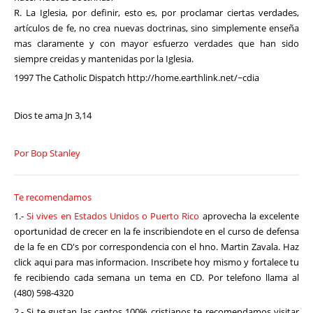
R. La Iglesia, por definir, esto es, por proclamar ciertas verdades,
artículos de fe, no crea nuevas doctrinas, sino simplemente enseña
mas claramente y con mayor esfuerzo verdades que han sido
siempre creidas y mantenidas por la Iglesia.
1997 The Catholic Dispatch http://home.earthlink.net/~cdia
Dios te ama Jn 3,14
Por Bop Stanley
Te recomendamos
1.-
Si vives en Estados Unidos o Puerto Rico
aprovecha la excelente
oportunidad de crecer en la fe inscribiendote en el curso de defensa
de la fe en CD's por correspondencia con el hno. Martin Zavala. Haz
click aqui para mas informacion. Inscribete hoy mismo y fortalece tu
fe recibiendo cada semana un tema en CD. Por telefono llama al
(480) 598-4320
2.- Si te gustan las cantos 100% cristianos te recomendamos visitar