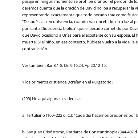
pasaje en ningún momento se prohíbe orar por el perdón de los p
daremos cuenta que la oración de David no iba a recuperar la vid
representando exactamente que todo pecado trae como fruto: «l
“Después la concupiscencia, cuando ha concebido, da a luz al
por santa ‘Diocidencia bíblica’, que el pecado cometido por Dav
que David ocasionó a Urías para él acostarse con su esposa. El
muerte. Si el niño, en ese contexto, hubiese vuelto a la vida, l
contradicción.
Ver también: Bar 3,1-8; Dn 9,16.24; Ap 20,12-15.
Y los primeros cristianos, ¿creían en el Purgatorio?
(293) He aquí algunas evidencias:
a. Tertuliano (160–222 d. C.): “Cada día hacemos oraciones por lo
b. San Juan Crisóstomo, Patriarca de Constantinopla (344-407 d