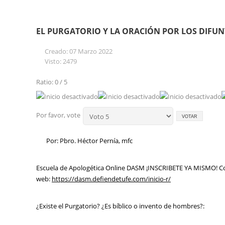
EL PURGATORIO Y LA ORACIÓN POR LOS DIFUN
Creado: 07 Marzo 2022
Visto: 2479
Ratio: 0 / 5
Por favor, vote
Por: Pbro. Héctor Pernía, mfc
Escuela de Apologética Online DASM ¡INSCRIBETE YA MISMO! Con
web:
https://dasm.defiendetufe.com/inicio-r/
¿Existe el Purgatorio? ¿Es bíblico o invento de hombres?: