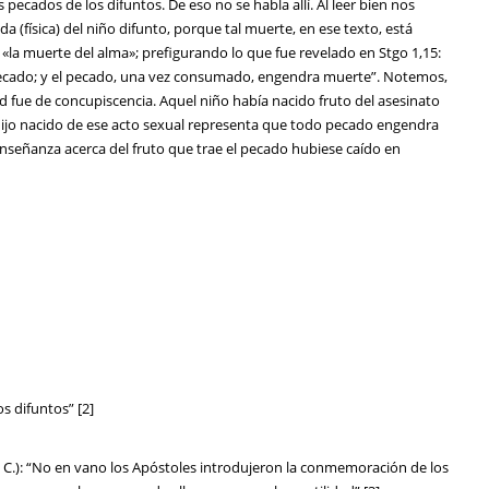
ecados de los difuntos. De eso no se habla allí. Al leer bien nos
a (física) del niño difunto, porque tal muerte, en ese texto, está
a muerte del alma»; prefigurando lo que fue revelado en Stgo 1,15:
 pecado; y el pecado, una vez consumado, engendra muerte”. Notemos,
id fue de concupiscencia. Aquel niño había nacido fruto del asesinato
 hijo nacido de ese acto sexual representa que todo pecado engendra
a enseñanza acerca del fruto que trae el pecado hubiese caído en
s difuntos” [2]
. C.): “No en vano los Apóstoles introdujeron la conmemoración de los