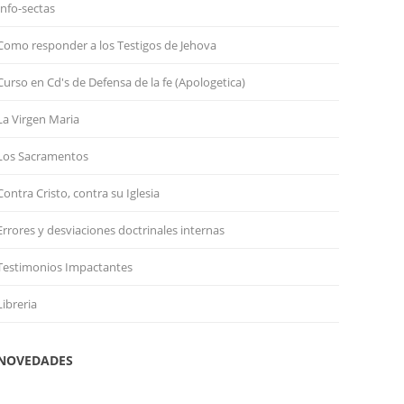
Info-sectas
Como responder a los Testigos de Jehova
Curso en Cd's de Defensa de la fe (Apologetica)
La Virgen Maria
Los Sacramentos
Contra Cristo, contra su Iglesia
Errores y desviaciones doctrinales internas
Testimonios Impactantes
Libreria
NOVEDADES