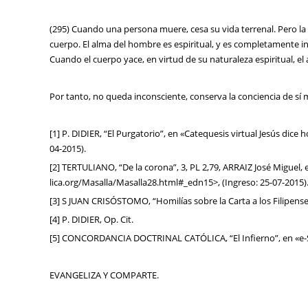
(295) Cuando una persona muere, cesa su vida terrenal. Pero la
cuerpo. El alma del hombre es espiritual, y es completamente 
Cuando el cuerpo yace, en virtud de su naturaleza espiritual, el
Por tanto, no queda inconsciente, conserva la conciencia de sí mi
[1] P. DIDIER, “El Purgatorio”, en «Catequesis virtual Jesús dice h
04-2015).
[2] TERTULIANO, “De la corona”, 3, PL 2,79, ARRAIZ José Miguel, e
lica.org/Masalla/Masalla28.html#_edn15>, (Ingreso: 25-07-2015)
[3] S JUAN CRISÓSTOMO, “Homilías sobre la Carta a los Filipenses”
[4] P. DIDIER, Op. Cit.
[5] CONCORDANCIA DOCTRINAL CATÓLICA, “El Infierno”, en «e-S
EVANGELIZA Y COMPARTE.