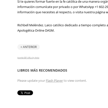
Si te quieres formar fuerte en la fe católica de una manera orgá
información comunícate por privado o por WhatsApp +1 602-295
información que necesites al respecto, o visita nuestra página 
Richbell Meléndez. Laico católico dedicado a tiempo completo a l
Apologética Online DASM.
< ANTERIOR
Joomla SEF URLs by Artio
LIBROS MÁS RECOMENDADOS
Please update your
Flash Player
to view content.