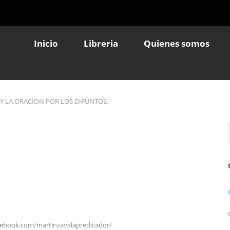
Inicio
Libreria
Quienes somos
Y LA ORACIÓN POR LOS DIFUNTOS.
cebook.com/martinzavalapredicador/