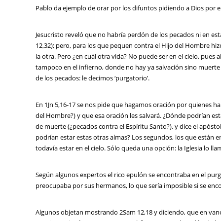
Pablo da ejemplo de orar por los difuntos pidiendo a Dios por e
Jesucristo reveló que no habría perdón de los pecados ni en esta
12,32); pero, para los que pequen contra el Hijo del Hombre hiz
la otra. Pero ¿en cuál otra vida? No puede ser en el cielo, pues 
tampoco en el infierno, donde no hay ya salvación sino muerte e
de los pecados: le decimos ‘purgatorio’.
En 1Jn 5,16-17 se nos pide que hagamos oración por quienes h
del Hombre?) y que esa oración les salvará. ¿Dónde podrían es
de muerte (¿pecados contra el Espíritu Santo?), y dice el apóst
podrían estar estas otras almas? Los segundos, los que están en
todavía estar en el cielo. Sólo queda una opción: la Iglesia lo llam
Según algunos expertos el rico epulón se encontraba en el purg
preocupaba por sus hermanos, lo que sería imposible si se encon
Algunos objetan mostrando 2Sam 12,18 y diciendo, que en vano o