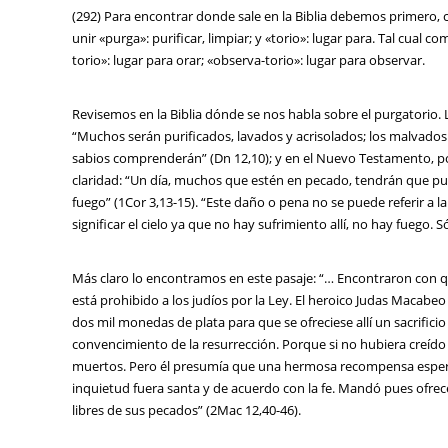
(292) Para encontrar donde sale en la Biblia debemos primero, co
unir «purga»: purificar, limpiar; y «torio»: lugar para. Tal cual 
torio»: lugar para orar; «observa-torio»: lugar para observar.
Revisemos en la Biblia dónde se nos habla sobre el purgatorio. L
“Muchos serán purificados, lavados y acrisolados; los malvado
sabios comprenderán” (Dn 12,10); y en el Nuevo Testamento, po
claridad: “Un día, muchos que estén en pecado, tendrán que pur
fuego” (1Cor 3,13-15). “Este daño o pena no se puede referir a la
significar el cielo ya que no hay sufrimiento allí, no hay fuego. S
Más claro lo encontramos en este pasaje: “… Encontraron con qu
está prohibido a los judíos por la Ley. El heroico Judas Macabe
dos mil monedas de plata para que se ofreciese allí un sacrific
convencimiento de la resurrección. Porque si no hubiera creído q
muertos. Pero él presumía que una hermosa recompensa espera 
inquietud fuera santa y de acuerdo con la fe. Mandó pues ofrec
libres de sus pecados” (2Mac 12,40-46).