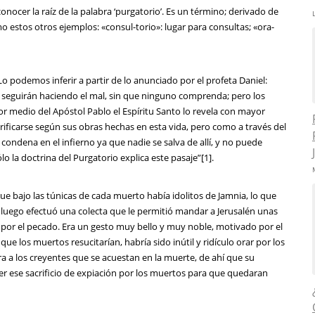
nocer la raíz de la palabra ‘purgatorio’. Es un término; derivado de
como estos otros ejemplos: «consul-torio»: lugar para consultas; «ora-
o podemos inferir a partir de lo anunciado por el profeta Daniel:
s seguirán haciendo el mal, sin que ninguno comprenda; pero los
r medio del Apóstol Pablo el Espíritu Santo lo revela con mayor
ificarse según sus obras hechas en esta vida, pero como a través del
 condena en el infierno ya que nadie se salva de allí, y no puede
ólo la doctrina del Purgatorio explica este pasaje”[1].
e bajo las túnicas de cada muerto había idolitos de Jamnia, lo que
o luego efectuó una colecta que le permitió mandar a Jerusalén unas
io por el pecado. Era un gesto muy bello y muy noble, motivado por el
ue los muertos resucitarían, habría sido inútil y ridículo orar por los
a los creyentes que se acuestan en la muerte, de ahí que su
er ese sacrificio de expiación por los muertos para que quedaran