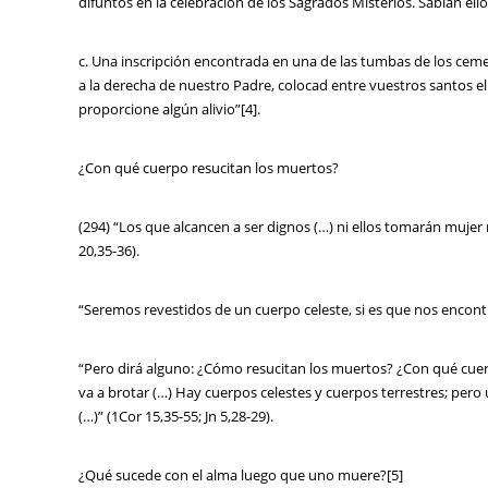
difuntos en la celebración de los Sagrados Misterios. Sabían ell
c. Una inscripción encontrada en una de las tumbas de los cemen
a la derecha de nuestro Padre, colocad entre vuestros santos e
proporcione algún alivio”[4].
¿Con qué cuerpo resucitan los muertos?
(294) “Los que alcancen a ser dignos (…) ni ellos tomarán mujer
20,35-36).
“Seremos revestidos de un cuerpo celeste, si es que nos encont
“Pero dirá alguno: ¿Cómo resucitan los muertos? ¿Con qué cuerp
va a brotar (…) Hay cuerpos celestes y cuerpos terrestres; pero u
(…)” (1Cor 15,35-55; Jn 5,28-29).
¿Qué sucede con el alma luego que uno muere?[5]