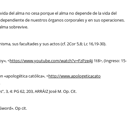
 vida del alma no cesa porque el alma no depende de la vida del
independiente de nuestros órganos corporales y en sus operaciones.
 alma sobrevive.
sma, sus facultades y sus actos (cf. 2Cor 5,8; Lc 16,19-30).
oy», <
https://www.youtube.com/watch?v=FzPze4jj
1t8>, (Ingreso: 15-
n «apologética católica», <
http://www.apologeticacato
.
, 3, 4: PG 62, 203, ARRÁIZ José M. Op. Cit.
word». Op cit.