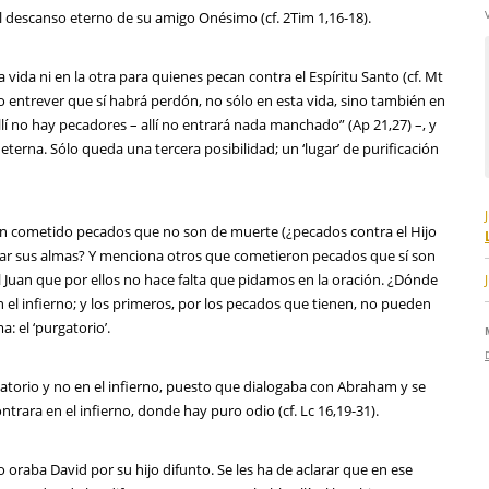
l descanso eterno de su amigo Onésimo (cf. 2Tim 1,16-18).
 vida ni en la otra para quienes pecan contra el Espíritu Santo (cf. Mt
o entrever que sí habrá perdón, no sólo en esta vida, sino también en
allí no hay pecadores – allí no entrará nada manchado” (Ap 21,27) –, y
terna. Sólo queda una tercera posibilidad; un ‘lugar’ de purificación
an cometido pecados que no son de muerte (¿pecados contra el Hijo
tar sus almas? Y menciona otros que cometieron pecados que sí son
ol Juan que por ellos no hace falta que pidamos en la oración. ¿Dónde
 el infierno; y los primeros, por los pecados que tienen, no pueden
a: el ‘purgatorio’.
atorio y no en el infierno, puesto que dialogaba con Abraham y se
trara en el infierno, donde hay puro odio (cf. Lc 16,19-31).
raba David por su hijo difunto. Se les ha de aclarar que en ese