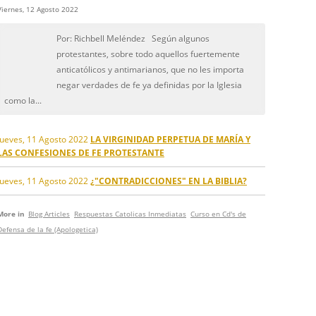
Viernes, 12 Agosto 2022
Por: Richbell Meléndez Según algunos
protestantes, sobre todo aquellos fuertemente
anticatólicos y antimarianos, que no les importa
negar verdades de fe ya definidas por la Iglesia
como la...
Jueves, 11 Agosto 2022
LA VIRGINIDAD PERPETUA DE MARÍA Y
LAS CONFESIONES DE FE PROTESTANTE
Jueves, 11 Agosto 2022
¿"CONTRADICCIONES" EN LA BIBLIA?
More in
Blog Articles
Respuestas Catolicas Inmediatas
Curso en Cd's de
Defensa de la fe (Apologetica)