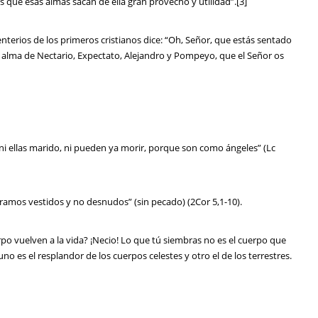
os que esas almas sacan de ella gran provecho y utilidad”.[3]
terios de los primeros cristianos dice: “Oh, Señor, que estás sentado
l alma de Nectario, Expectato, Alejandro y Pompeyo, que el Señor os
 ni ellas marido, ni pueden ya morir, porque son como ángeles” (Lc
ramos vestidos y no desnudos” (sin pecado) (2Cor 5,1-10).
o vuelven a la vida? ¡Necio! Lo que tú siembras no es el cuerpo que
no es el resplandor de los cuerpos celestes y otro el de los terrestres.