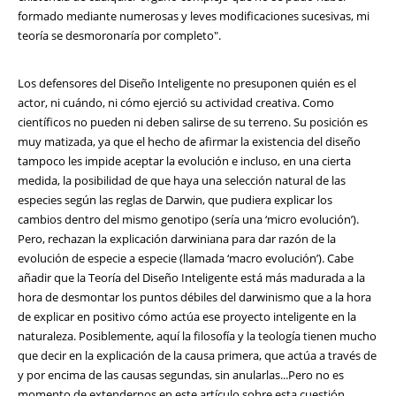
formado mediante numerosas y leves modificaciones sucesivas, mi
teoría se desmoronaría por completo".
Los defensores del Diseño Inteligente no presuponen quién es el
actor, ni cuándo, ni cómo ejerció su actividad creativa. Como
científicos no pueden ni deben salirse de su terreno. Su posición es
muy matizada, ya que el hecho de afirmar la existencia del diseño
tampoco les impide aceptar la evolución e incluso, en una cierta
medida, la posibilidad de que haya una selección natural de las
especies según las reglas de Darwin, que pudiera explicar los
cambios dentro del mismo genotipo (sería una ‘micro evolución’).
Pero, rechazan la explicación darwiniana para dar razón de la
evolución de especie a especie (llamada ‘macro evolución’). Cabe
añadir que la Teoría del Diseño Inteligente está más madurada a la
hora de desmontar los puntos débiles del darwinismo que a la hora
de explicar en positivo cómo actúa ese proyecto inteligente en la
naturaleza. Posiblemente, aquí la filosofía y la teología tienen mucho
que decir en la explicación de la causa primera, que actúa a través de
y por encima de las causas segundas, sin anularlas...Pero no es
momento de extendernos en este artículo sobre esta cuestión.