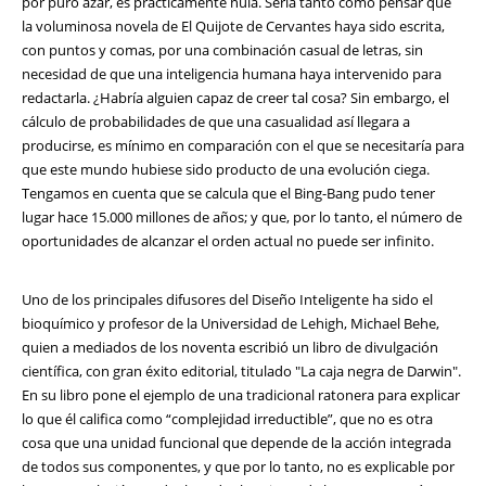
por puro azar, es prácticamente nula. Sería tanto como pensar que
la voluminosa novela de El Quijote de Cervantes haya sido escrita,
con puntos y comas, por una combinación casual de letras, sin
necesidad de que una inteligencia humana haya intervenido para
redactarla. ¿Habría alguien capaz de creer tal cosa? Sin embargo, el
cálculo de probabilidades de que una casualidad así llegara a
producirse, es mínimo en comparación con el que se necesitaría para
que este mundo hubiese sido producto de una evolución ciega.
Tengamos en cuenta que se calcula que el Bing-Bang pudo tener
lugar hace 15.000 millones de años; y que, por lo tanto, el número de
oportunidades de alcanzar el orden actual no puede ser infinito.
Uno de los principales difusores del Diseño Inteligente ha sido el
bioquímico y profesor de la Universidad de Lehigh, Michael Behe,
quien a mediados de los noventa escribió un libro de divulgación
científica, con gran éxito editorial, titulado "La caja negra de Darwin".
En su libro pone el ejemplo de una tradicional ratonera para explicar
lo que él califica como “complejidad irreductible”, que no es otra
cosa que una unidad funcional que depende de la acción integrada
de todos sus componentes, y que por lo tanto, no es explicable por