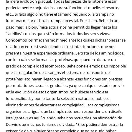
la mera evolución gradual. Todas las piezas de la ratonera están
perfectamente conjuntadas para su función: el muelle, el resorte,
etc... Si falta algo o no tiene el tamaño requerido, la trampa no
funciona; mejor dicho, la trampa no es tal. Pues bien, Behe da un
paso más: la bioquímica actual nos ha permitido llegar hasta los
“ladrillos” con los que están formados todos los seres vivos.
Conocemos los "mecanismos" mediante los cuales dichas "piezas" se
relacionan entre sí sosteniendo las distintas funciones que nos
presenta nuestra experiencia ordinaria. Se trata de los aminoácidos,
con los cuales se forman las proteínas, que pueden alcanzar un
grado de complejidad asombroso. Behe pone ejemplos: Es imposible
que la coagulación de la sangre, el sistema de transporte de
proteínas, etc, hayan llegado a alcanzar esas funciones tan precisas
por mutaciones casuales graduales, ya que cualquier estadio previo
en la evolución de esos organismos, no hubiese tenido esa
funcionalidad, y por lo tanto, la selección natural lo hubiese
eliminado antes de alcanzar esa complejidad. Esos complejísimos
organismos, al igual que la simple ratonera, responden a un diseño
inteligente. Y es aquí cuando Behe nos recuerda una afirmación de
Darwin que muchos teníamos olvidada: "Si se pudiera demostrar la
existencia de cualquier órgano complejo que no se pudo haber