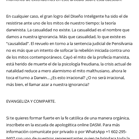
En cualquier caso, el gran logro del Diseño Inteligente ha sido el de
resistirse ante uno de los mitos de nuestro tiempo: la teoría
darwinista. La casualidad no existe. La casualidad es el nombre que
damos a nuestra ignorancia. Más que casualidad, lo que existe es
“causalidad”. El revuelo en torno a la sentencia judicial de Pensilvania
no es más que un intento de sofocar la rebelión iniciada contra uno
de los mitos contemporáneos. Cayó el mito de la profecía marxista,
está herido de muerte el de la psicología freudiana, la crisis actual de
natalidad reduce a mero alarmismo el mito malthusiano, ahora le
toca el turno a Darwin... ¿Es esto irracional? ¿O no será irracional,
más bien, el llamar azar a nuestra ignorancia?
EVANGELIZA Y COMPARTE.
Si te quieres formar fuerte en la fe católica de una manera orgánica,
inscríbete en la escuela de apologética online DASM. Para más
información comunícate por privado o por WhatsApp +1 602-295-
9407 con uno de nuestros representantes quien te brindara toda la