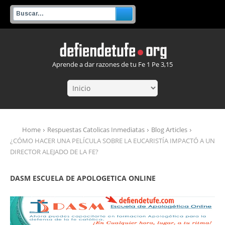
Aprende a dar razones de tu Fe 1 Pe 3,15
Home
Respuestas Catolicas Inmediatas
Blog Articles
¿CÓMO HACER UNA PELÍCULA SOBRE LA EUCARISTÍA IMPACTÓ A UN
DIRECTOR ALEJADO DE LA FE?
DASM ESCUELA DE APOLOGETICA ONLINE