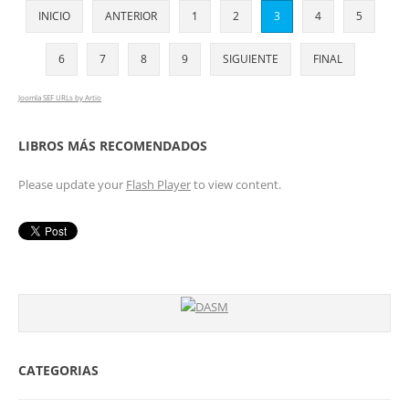
INICIO
ANTERIOR
1
2
3
4
5
6
7
8
9
SIGUIENTE
FINAL
Joomla SEF URLs by Artio
LIBROS MÁS RECOMENDADOS
Please update your
Flash Player
to view content.
CATEGORIAS