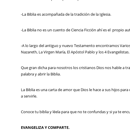
-La Biblia es acompañada de la tradición de la Iglesia.
-La Biblia no es un cuento de Ciencia Ficción ahí es el propio a
-A lo largo del antiguo y nuevo Testamento encontramos Varios
Nazareth, La Virgen María, El Apóstol Pablo y los 4 Evangelistas.
Que gran dicha para nosotros los cristianos Dios nos hable a t
palabra y abrir la Biblia.
La Biblia es una carta de amor que Dios le hace a sus hijos par
a servirle.
Conoce tu biblia y léela para que no te confundas y si ya te en
EVANGELIZA Y COMPARTE.