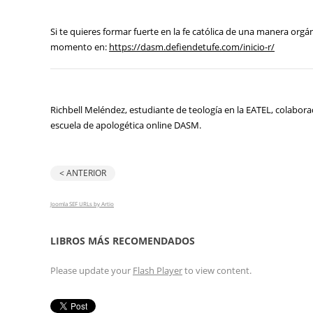
Si te quieres formar fuerte en la fe católica de una manera orgán
momento en:
https://dasm.defiendetufe.com/inicio-r/
Richbell Meléndez, estudiante de teología en la EATEL, colaborad
escuela de apologética online DASM.
< ANTERIOR
Joomla SEF URLs by Artio
LIBROS MÁS RECOMENDADOS
Please update your
Flash Player
to view content.