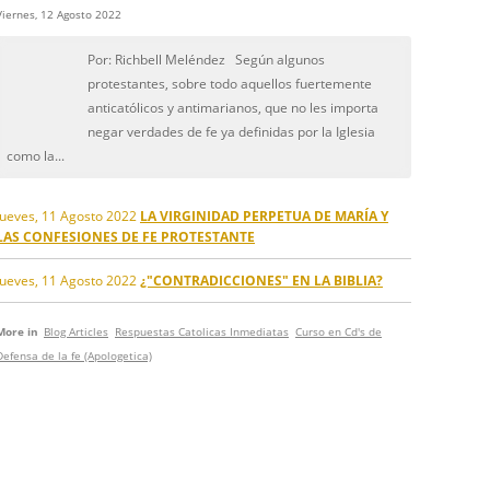
Viernes, 12 Agosto 2022
Por: Richbell Meléndez Según algunos
protestantes, sobre todo aquellos fuertemente
anticatólicos y antimarianos, que no les importa
negar verdades de fe ya definidas por la Iglesia
como la...
Jueves, 11 Agosto 2022
LA VIRGINIDAD PERPETUA DE MARÍA Y
LAS CONFESIONES DE FE PROTESTANTE
Jueves, 11 Agosto 2022
¿"CONTRADICCIONES" EN LA BIBLIA?
More in
Blog Articles
Respuestas Catolicas Inmediatas
Curso en Cd's de
Defensa de la fe (Apologetica)