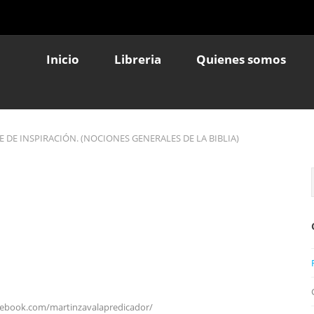
Inicio
Libreria
Quienes somos
E DE INSPIRACIÓN. (NOCIONES GENERALES DE LA BIBLIA)
cebook.com/martinzavalapredicador/