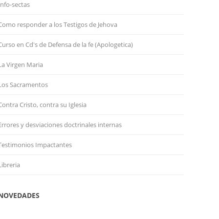
Info-sectas
Como responder a los Testigos de Jehova
Curso en Cd's de Defensa de la fe (Apologetica)
La Virgen Maria
Los Sacramentos
Contra Cristo, contra su Iglesia
Errores y desviaciones doctrinales internas
Testimonios Impactantes
Libreria
NOVEDADES