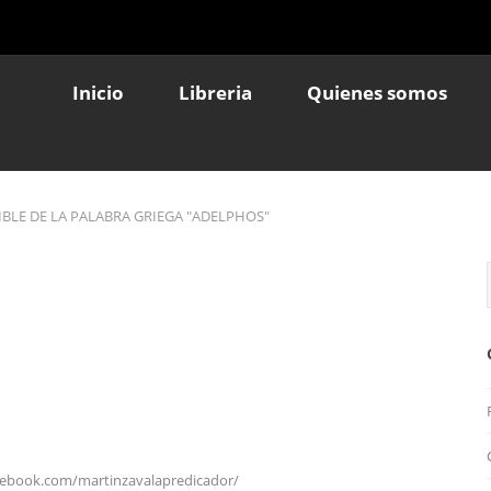
Inicio
Libreria
Quienes somos
BLE DE LA PALABRA GRIEGA "ADELPHOS"
cebook.com/martinzavalapredicador/