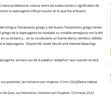
 tiene problema en colocar entre las traducciones o significados de
 como la septuaginta influye mucho en lo que fue el Nuevo
ios del Antiguo Testamento griego y del Nuevo Testamento griego tienen
del griego de la Septuaginta ha revelado su notable semejanza con la del
en su sintaxis y... en su vocabulario un fuerte elenco semítico, debido
de la Septuaginta. "(David Hill, Greek Words and Hebrew Meanings,
eptuaginta, se hace uso de la palabra "adelphos" aun cuando se está
is, sus parientes, las tomaron por mujeres. 1Cron 23:22(Reina Valera)
 hijos de Quis, sus hermanos, tomaron por mujeres. 1Cronicas 23:22