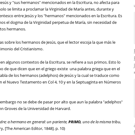
 Jesús y "sus hermanos" mencionados en la Escritura, no afecta para
olo se limita a proclamar la Virginidad de María antes, durante y
rentesco entre Jesús y los "hermanos" mencionados en la Escritura. Es
s el dogma de la Virginidad perpetua de María, sin necesidad de
estos hermanos.
s sobre los hermanos de Jesús, que el lector escoja la que más le
stimonio del Cristianismo.
en algunos contextos de la Escritura, se refiere a sus primos. Esto lo
o de que dicen que en el griego existe una palabra griega que en el
 habla de los hermanos (adelphos) de Jesús y la cual se traduce como
en el Nuevo Testamento en Col 4, 10 y en la Septuaginta en Números
 embargo no se debe de pasar por alto que aun la palabra "adelphos"
hn Groves de la Universidad de Harvard.
dre; α hermano en general: un pariente,
PRIMO,
uno de la misma tribu,
y, [The American Editor, 1848]. p. 10)