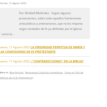
Viernes, 12 Agosto 2022
Por: Richbell Meléndez Según algunos
protestantes, sobre todo aquellos fuertemente
anticatólicos y antimarianos, que no les importa
negar verdades de fe ya definidas por la Iglesia
como la...
Jueves, 11 Agosto 2022
LA VIRGINIDAD PERPETUA DE MARÍA Y
LAS CONFESIONES DE FE PROTESTANTE
Jueves, 11 Agosto 2022
¿"CONTRADICCIONES" EN LA BIBLIA?
More in
Blog Articles
Respuestas Catolicas Inmediatas
Curso en Cd's de
Defensa de la fe (Apologetica)