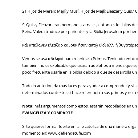
21 Hijos de Merarí: Majlí y Musí. Hijos de Majlí: Eleazar y Quis.1
Si Quis y Eleazar eran hermanos carnales, entonces los hijos de
Reina Valera traduce por parientes y la Biblia Jerusalem por h
καὶ ἀπέθανεν ελεαζαρ καὶ οὐκ ἦσαν αὐτῷ υἱοὶ ἀλλ' ἢ θυγατέρες
Vemos se usa ἀδελφοὶ para referirse a Primos. Teniendo entonce
también, no es explicable que usaran adelphos a menos que se
poco frecuente usarla en la biblia debido a que se desarrolla 
Todo lo anterior, da más luces para ayudar a comprender y si se
determinados contextos si hace referencia a sus primos y no a
Nota:
Más argumentos como estos, estarán recopilados en un fu
EVANGELIZA Y COMPARTE.
Si te quieres formar fuerte en la fe católica de una manera orgán
momento en:
www.defiendetufe.com