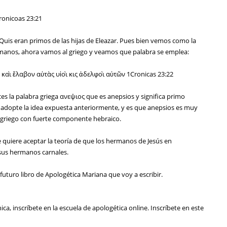
Cronicoas 23:21
 Quis eran primos de las hijas de Eleazar. Pues bien vemos como la
ermanos, ahora vamos al griego y veamos que palabra se emplea:
 καὶ ἔλαβον αὐτὰς υἱοὶ κις ἀδελφοὶ αὐτῶν 1Cronicas 23:22
s la palabra griega ανεψιος que es anepsios y significa primo
 adopte la idea expuesta anteriormente, y es que anepsios es muy
un griego con fuerte componente hebraico.
 quiere aceptar la teoría de que los hermanos de Jesús en
 sus hermanos carnales.
turo libro de Apologética Mariana que voy a escribir.
ica, inscríbete en la escuela de apologética online. Inscríbete en este