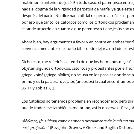
matrimonio anterior de José. En todo caso, el parentesco entre
nada el dogma de la Virginidad perpetua de María, ya que este s
después del parto. No dice nada oficial respecto a cuál es el pa
por eso que tanto los Católicos como los Ortodoxos proclamamo
estar de acuerdo en cuanto a que parentesco tiene Jesús con 
Ahora bien, hay argumentos a favor y en contra en ambas teoría
convenza mediante su estudio bíblico, sin dejar a un lado el te
Dicho esto, me referiré a la teoría de que los hermanos de Jesús 
objetan algunos ortodoxos, católicos y protestantes por el hech
griego koiné (griego bíblico) no se usa en los pasajes donde se
primo y es la palabra ἀνεψιός (anepsios) la cual encontramos 
36, 11 y Tobias 7, 2.
Los Católicos no tenemos problema en reconocer ello, pero sin
puede traducirse también como primo, así lo observa el Rev. Jo
"ἀδελφός, (fr. Último) como hermano propiamente de la misma ma
oast, profesión,"
(Rev. John Groves, A Greek and English Dictionar