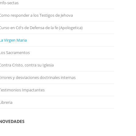
Info-sectas
Como responder a los Testigos de Jehova
Curso en Cd's de Defensa de la fe (Apologetica)
La Virgen Maria
Los Sacramentos
Contra Cristo, contra su Iglesia
Errores y desviaciones doctrinales internas
Testimonios Impactantes
Libreria
NOVEDADES