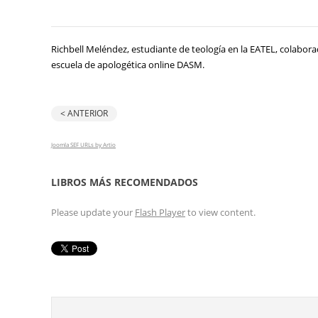
Richbell Meléndez, estudiante de teología en la EATEL, colaborad
escuela de apologética online DASM.
< ANTERIOR
Joomla SEF URLs by Artio
LIBROS MÁS RECOMENDADOS
Please update your
Flash Player
to view content.