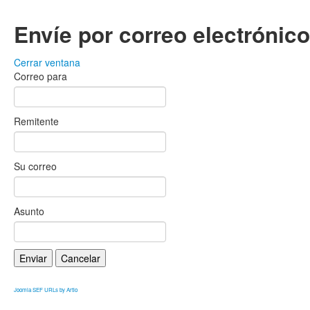
Envíe por correo electrónic
Cerrar ventana
Correo para
Remitente
Su correo
Asunto
Enviar
Cancelar
Joomla SEF URLs by Artio