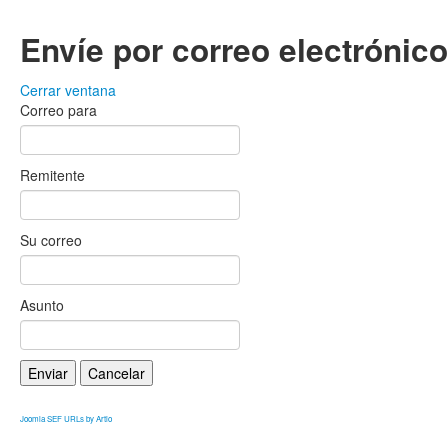
Envíe por correo electrónic
Cerrar ventana
Correo para
Remitente
Su correo
Asunto
Enviar
Cancelar
Joomla SEF URLs by Artio