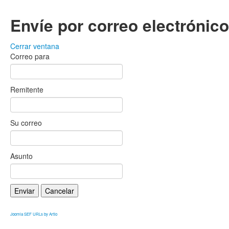
Envíe por correo electrónic
Cerrar ventana
Correo para
Remitente
Su correo
Asunto
Enviar
Cancelar
Joomla SEF URLs by Artio