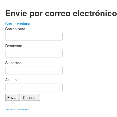
Envíe por correo electrónic
Cerrar ventana
Correo para
Remitente
Su correo
Asunto
Enviar
Cancelar
Joomla SEF URLs by Artio