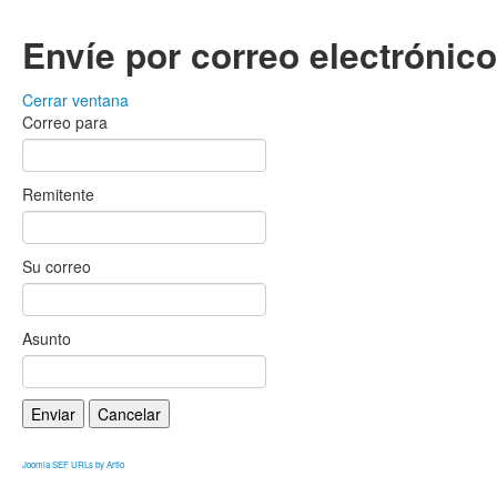
Envíe por correo electrónic
Cerrar ventana
Correo para
Remitente
Su correo
Asunto
Enviar
Cancelar
Joomla SEF URLs by Artio