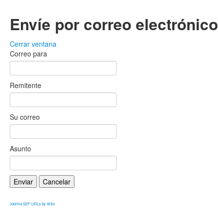
Envíe por correo electrónic
Cerrar ventana
Correo para
Remitente
Su correo
Asunto
Enviar
Cancelar
Joomla SEF URLs by Artio