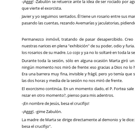
-¡Aggg! -Zabulón se retuerce ante la idea de ser rociado por a
que vierte el exorcista.
Javier y yo seguimos sentados. Él tiene un rosario entre sus ma
pasando las cuentas, rezando Avemarías y jaculatorias, pidiend
Permanezco inmóvil, tratando de pasar desapercibido. Creo
nuestras narices en plena "exhibición" de su poder, odio y fur
los rosarios de su madre. Lo cojo y ya no lo soltaré en toda la se
Durante toda la sesión, sólo en alguna ocasión Marta giró un
ningún momento nos miró de frente: eso gracias a Dios no lo h
Era una barrera muy fina, invisible y frágil, pero yo temía 
las dos horas y media de la sesión no nos miró de frente.
El exorcismo continúa. En un momento dado, el P. Fortea sale a
rezar en otro momento?, pienso para mis adentros.
-¡En nombre de Jesús, besa el crucifijo!
-¡Aggg!, -gime Zabulón.
La madre de Marta se dirige directamente al demonio y le dice:
besa el crucifijo".