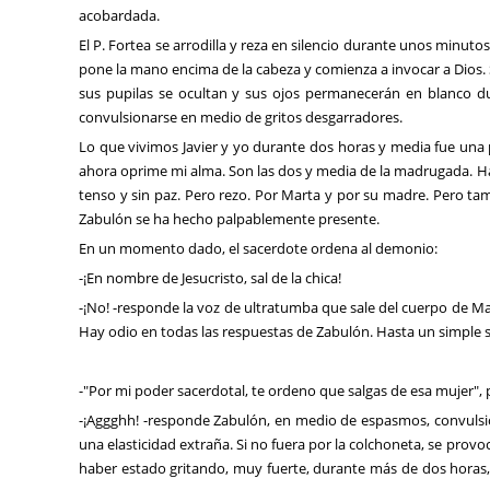
acobardada.
El P. Fortea se arrodilla y reza en silencio durante unos minuto
pone la mano encima de la cabeza y comienza a invocar a Dios
sus pupilas se ocultan y sus ojos permanecerán en blanco du
convulsionarse en medio de gritos desgarradores.
Lo que vivimos Javier y yo durante dos horas y media fue una
ahora oprime mi alma. Son las dos y media de la madrugada. Ha
tenso y sin paz. Pero rezo. Por Marta y por su madre. Pero t
Zabulón se ha hecho palpablemente presente.
En un momento dado, el sacerdote ordena al demonio:
-¡En nombre de Jesucristo, sal de la chica!
-¡No! -responde la voz de ultratumba que sale del cuerpo de Mar
Hay odio en todas las respuestas de Zabulón. Hasta un simple s
-"Por mi poder sacerdotal, te ordeno que salgas de esa mujer", 
-¡Aggghh! -responde Zabulón, en medio de espasmos, convulsio
una elasticidad extraña. Si no fuera por la colchoneta, se prov
haber estado gritando, muy fuerte, durante más de dos hora