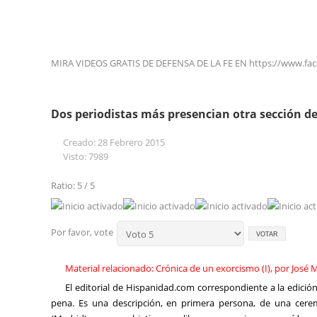
MIRA VIDEOS GRATIS DE DEFENSA DE LA FE EN https://www.fa
Dos periodistas más presencian otra sección d
Creado: 28 Febrero 2015
Visto: 7989
Ratio: 5 / 5
Por favor, vote
Material relacionado: Crónica de un exorcismo (I), por José 
El editorial de Hispanidad.com correspondiente a la edició
pena. Es una descripción, en primera persona, de una cere