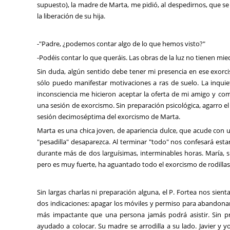
supuesto), la madre de Marta, me pidió, al despedirnos, que s
la liberación de su hija.
-"Padre, ¿podemos contar algo de lo que hemos visto?"
-Podéis contar lo que queráis. Las obras de la luz no tienen miedo
Sin duda, algún sentido debe tener mi presencia en ese exorc
sólo puedo manifestar motivaciones a ras de suelo. La inquiet
inconsciencia me hicieron aceptar la oferta de mi amigo y c
una sesión de exorcismo. Sin preparación psicológica, agarro e
sesión decimoséptima del exorcismo de Marta.
Marta es una chica joven, de apariencia dulce, que acude con u
"pesadilla" desaparezca. Al terminar "todo" nos confesará est
durante más de dos larguísimas, interminables horas. María, 
pero es muy fuerte, ha aguantado todo el exorcismo de rodillas 
Sin largas charlas ni preparación alguna, el P. Fortea nos sient
dos indicaciones: apagar los móviles y permiso para abandonar
más impactante que una persona jamás podrá asistir. Sin p
ayudado a colocar. Su madre se arrodilla a su lado. Javier y 