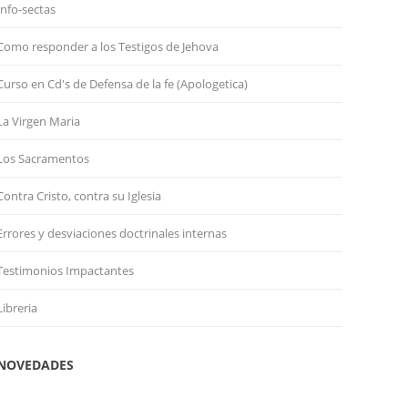
Info-sectas
Como responder a los Testigos de Jehova
Curso en Cd's de Defensa de la fe (Apologetica)
La Virgen Maria
Los Sacramentos
Contra Cristo, contra su Iglesia
Errores y desviaciones doctrinales internas
Testimonios Impactantes
Libreria
NOVEDADES