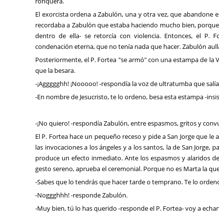
ronquera.
El exorcista ordena a Zabulón, una y otra vez, que abandone ese
recordaba a Zabulón que estaba haciendo mucho bien, porque, a
dentro de ella- se retorcía con violencia. Entonces, el P.
condenación eterna, que no tenía nada que hacer. Zabulón au
Posteriormente, el P. Fortea "se armó" con una estampa de la V
que la besara.
-¡Aggggghh! ¡Nooooo! -respondía la voz de ultratumba que salí
-En nombre de Jesucristo, te lo ordeno, besa esta estampa -insist
-¡No quiero! -respondía Zabulón, entre espasmos, gritos y conv
El P. Fortea hace un pequeño receso y pide a San Jorge que le 
las invocaciones a los ángeles y a los santos, la de San Jorge,
produce un efecto inmediato. Ante los espasmos y alaridos de 
gesto sereno, aprueba el ceremonial. Porque no es Marta la que 
-Sabes que lo tendrás que hacer tarde o temprano. Te lo ordeno:
-Noggghhh! -responde Zabulón.
-Muy bien, tú lo has querido -responde el P. Fortea- voy a echar