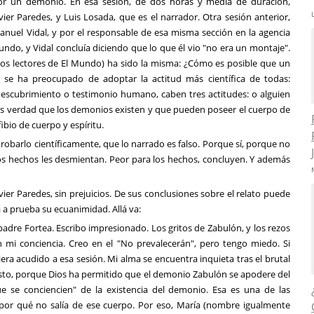
por un demonio. En esa sesión, de dos horas y media de duración,
ier Paredes, y Luis Losada, que es el narrador. Otra sesión anterior,
Manuel Vidal, y por el responsable de esa misma sección en la agencia
ndo, y Vidal concluía diciendo que lo que él vio "no era un montaje".
nos lectores de El Mundo) ha sido la misma: ¿Cómo es posible que un
ie se ha preocupado de adoptar la actitud más científica de todas:
descubrimiento o testimonio humano, caben tres actitudes: o alguien
o es verdad que los demonios existen y que pueden poseer el cuerpo de
bio de cuerpo y espíritu.
barlo científicamente, que lo narrado es falso. Porque sí, porque no
 los hechos les desmientan. Peor para los hechos, concluyen. Y además
vier Paredes, sin prejuicios. De sus conclusiones sobre el relato puede
 prueba su ecuanimidad. Allá va:
padre Fortea. Escribo impresionado. Los gritos de Zabulón, y los rezos
n mi conciencia. Creo en el "No prevalecerán", pero tengo miedo. Si
era acudido a esa sesión. Mi alma se encuentra inquieta tras el brutal
isto, porque Dios ha permitido que el demonio Zabulón se apodere del
 se conciencien" de la existencia del demonio. Esa es una de las
por qué no salía de ese cuerpo. Por eso, María (nombre igualmente