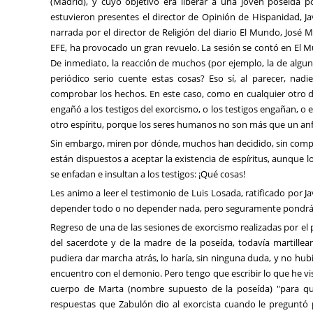
(Madrid), y cuyo objetivo era liberar a una joven poseída 
estuvieron presentes el director de Opinión de Hispanidad, Jav
narrada por el director de Religión del diario El Mundo, José 
EFE, ha provocado un gran revuelo. La sesión se contó en El Mu
De inmediato, la reacción de muchos (por ejemplo, la de algu
periódico serio cuente estas cosas? Eso sí, al parecer, nad
comprobar los hechos. En este caso, como en cualquier otro 
engañó a los testigos del exorcismo, o los testigos engañan, 
otro espíritu, porque los seres humanos no son más que un anfi
Sin embargo, miren por dónde, muchos han decidido, sin compro
están dispuestos a aceptar la existencia de espíritus, aunque
se enfadan e insultan a los testigos: ¡Qué cosas!
Les animo a leer el testimonio de Luis Losada, ratificado por Ja
depender todo o no depender nada, pero seguramente pondrá a
Regreso de una de las sesiones de exorcismo realizadas por el 
del sacerdote y de la madre de la poseída, todavía martillea
pudiera dar marcha atrás, lo haría, sin ninguna duda, y no hubi
encuentro con el demonio. Pero tengo que escribir lo que he v
cuerpo de Marta (nombre supuesto de la poseída) "para que
respuestas que Zabulón dio al exorcista cuando le preguntó 