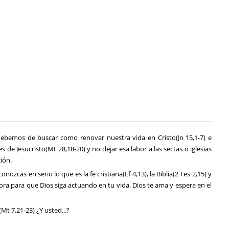
ebemos de buscar como renovar nuestra vida en Cristo(Jn 15,1-7) e
de Jesucristo(Mt 28,18-20) y no dejar esa labor a las sectas o iglesias
ión.
onozcas en serio lo que es la fe cristiana(Ef 4,13), la Biblia(2 Tes 2,15) y
o y ora para que Dios siga actuando en tu vida. Dios te ama y espera en el
t 7,21-23) ¿Y usted...?