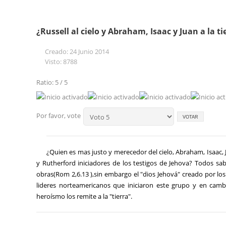
¿Russell al cielo y Abraham, Isaac y Juan a la ti
Creado: 24 Junio 2014
Visto: 8788
Ratio: 5 / 5
Por favor, vote
¿Quien es mas justo y merecedor del cielo, Abraham, Isaac, J
y Rutherford iniciadores de los testigos de Jehova? Todos sa
obras(Rom 2,6.13 ),sin embargo el "dios Jehová" creado por los 
lideres norteamericanos que iniciaron este grupo y en cambi
heroísmo los remite a la "tierra".