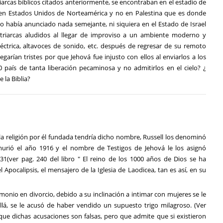
iarcas bíblicos citados anteriormente, se encontraban en el estadio de
s en Estados Unidos de Norteamérica y no en Palestina que es donde
o había anunciado nada semejante, ni siquiera en el Estado de Israel
triarcas aludidos al llegar de improviso a un ambiente moderno y
léctrica, altavoces de sonido, etc. después de regresar de su remoto
legarían tristes por que Jehová fue injusto con ellos al enviarlos a los
país de tanta liberación pecaminosa y no admitirlos en el cielo? ¿
 la Biblia?
la religión por él fundada tendría dicho nombre, Russell los denominó
 murió el año 1916 y el nombre de Testigos de Jehová le los asignó
31(ver pag. 240 del libro " El reino de los 1000 años de Dios se ha
Apocalipsis, el mensajero de la Iglesia de Laodicea, tan es así, en su
onio en divorcio, debido a su inclinación a intimar con mujeres se le
llá, se le acusó de haber vendido un supuesto trigo milagroso. (Ver
que dichas acusaciones son falsas, pero que admite que si existieron