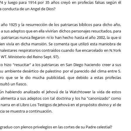
74 y luego para 1914 por 35 años creyó en profecías falsas según él
la conducta de un Angel de Dios?
año 1925 y la resurrección de los patriarcas bíblicos para dicho año,
a sus adeptos que en ella vivirían dichos personajes resucitados, para
 patriarcas nunca llegaron ni lo han hecho hasta el año 2002, la que si
quien vivía en dicha mansión. Se comenta que utilizó esta maniobra de
alestares respiratorios contraídos cuando fue encarcelado en N.York
 WT. Ministerio del Reino Sept. 97).
cto hizo "resucitar" a los patriarcas en San Diego haciendo creer a sus
su ambiente desértico de palestino por el parecido del clima entre S.
ibro que se le dio mucha publicidad, que debido a estas profecías
esultó un fiasco.
ún habiendo analizado el Jehová de la Watchtower la vida de estos
 y alimenta a sus adeptos con tal doctrina y los ha "canonizado" como
 se narra en el Libro Los Testigos de Jehová en el propósito divino y el de
ncia se muestra a continuación.
 graduo con plenos privelegios en las cortes de su Padre celestial?