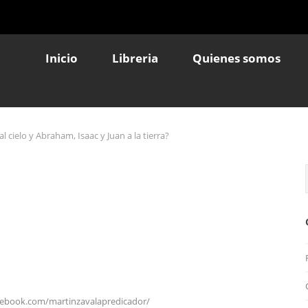
Inicio
Libreria
Quienes somos
al cielo y Abraham, Isaac y Juan a la tierra?
cebook.com/martinzavalapredicador/