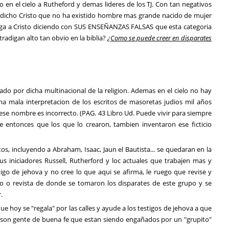
 en el cielo a Rutheford y demas lideres de los TJ. Con tan negativos
o dicho Cristo que no ha existido hombre mas grande nacido de mujer
diga a Cristo diciendo con SUS ENSEÑANZAS FALSAS que esta categoria
tradigan alto tan obvio en la biblia?
¿Como se puede creer en disparates
eado por dicha multinacional de la religion. Ademas en el cielo no hay
 mala interpretacion de los escritos de masoretas judios mil años
se nombre es incorrecto. (PAG. 43 Libro Ud. Puede vivir para siempre
e entonces que los que lo crearon, tambien inventaron ese ficticio
tos, incluyendo a Abraham, Isaac, Jaun el Bautista... se quedaran en la
us iniciadores Russell, Rutherford y loc actuales que trabajen mas y
igo de jehova y no cree lo que aqui se afirma, le ruego que revise y
o o revista de donde se tomaron los disparates de este grupo y se
.
que hoy se "regala" por las calles y ayude a los testigos de jehova a que
s son gente de buena fe que estan siendo engañados por un "grupito"