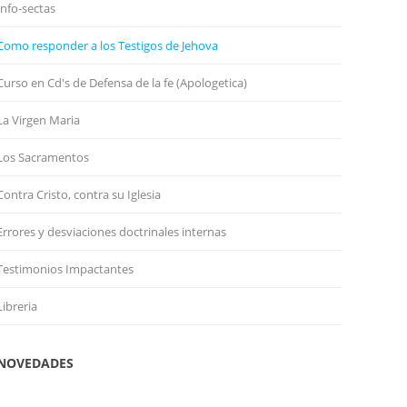
Info-sectas
Como responder a los Testigos de Jehova
Curso en Cd's de Defensa de la fe (Apologetica)
La Virgen Maria
Los Sacramentos
Contra Cristo, contra su Iglesia
Errores y desviaciones doctrinales internas
Testimonios Impactantes
Libreria
NOVEDADES