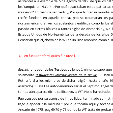
asistentes a la Asamble del 5 de Agosto de 1950 de que los patr
los Yanquis en N.York. ¿Por qué resucitaban estos patriarca
murieron? En caso de ser cierto ¿ Por que la prensa mundial n
recién fundado en aquella época? ¿No se traumarían los pa
norteamericano al ver los adelantos científicos como la luz e
pasado en tierras bíblicas a tantos siglos de distancia ? ¿ No l
Estados Unidos de Norteamérica de la década de los años 50 
Pensarían que el Jehová de la WT es un Dios amoroso como el de
Quien fue Rutheford, quien fue Rusell.
Russell
, fundador de los Testigos de Jehová, él nunca supo que 
solamente
"Estudiantes Internacionales de la Biblia"
, Russell
Rutherford a los miembros de dicha religión hasta el año 19
acercado). Russell se autodenominó ser él el Séptimo Angel del 
tumba aún aparece dicho calificativo, la WT. No lo ha retirado.
Fue acusado por su esposa de infiedilidad, terminado su matrim
llegó a apodar " la medusa " por que tocaba aquí y tocaba a
Anuario de 1975, pag.69,70 y 71 donde la WT trata de probar 