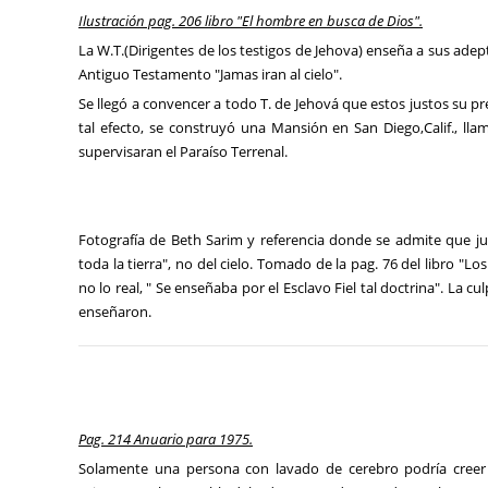
Ilustración pag. 206 libro "El hombre en busca de Dios".
La W.T.(Dirigentes de los testigos de Jehova) enseña a sus adept
Antiguo Testamento "Jamas iran al cielo".
Se llegó a convencer a todo T. de Jehová que estos justos su pre
tal efecto, se construyó una Mansión en San Diego,Calif., ll
supervisaran el Paraíso Terrenal.
Fotografía de Beth Sarim y referencia donde se admite que ju
toda la tierra", no del cielo. Tomado de la pag. 76 del libro "Lo
no lo real, " Se enseñaba por el Esclavo Fiel tal doctrina". La cu
enseñaron.
Pag. 214 Anuario para 1975.
Solamente una persona con lavado de cerebro podría creer l