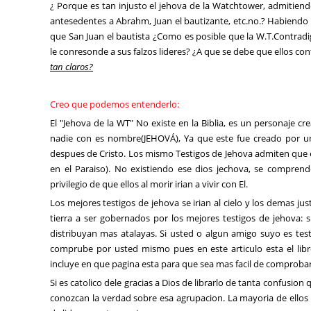
¿ Porque es tan injusto el jehova de la Watchtower, admitiendo
antesedentes a Abrahm, Juan el bautizante, etc.no.? Habiend
que San Juan el bautista ¿Como es posible que la W.T.Contra
le conresonde a sus falzos lideres? ¿A que se debe que ellos con
tan claros?
Creo que podemos entenderlo:
El "Jehova de la WT" No existe en la Biblia, es un personaje cr
nadie con es nombre(JEHOVÁ), Ya que este fue creado por una
despues de Cristo. Los mismo Testigos de Jehova admiten que e
en el Paraiso). No existiendo ese dios jechova, se comprend
privilegio de que ellos al morir irian a vivir con El.
Los mejores testigos de jehova se irian al cielo y los demas jus
tierra a ser gobernados por los mejores testigos de jehova: s
distribuyan mas atalayas. Si usted o algun amigo suyo es test
comprube por usted mismo pues en este articulo esta el libr
incluye en que pagina esta para que sea mas facil de comprobar
Si es catolico dele gracias a Dios de librarlo de tanta confusion 
conozcan la verdad sobre esa agrupacion. La mayoria de ello