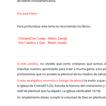
de lideres norteamericanos.
Por Jose Fierro
Para profundizar este tema te recomiendo los libros:
CristianoCon Coraje - Martin Zavala
Soy Catolico y Que - Martin Zavala
Si eres católico,
no olvides que como cristianos que somos, d
impulsar nuestro apostolado para traer a mucha gente a los pies 
protestantes que no poseen la plenitud de los medios de salvac
Si eres evangélico, mormón o testigo de Jehová
te invito a que c
la Iglesia de Cristo(Ef 5,25). Estudia la historia del cristianism
redil de plenitud que ha dejado: La Iglesia católica(Mt 16,18).
Yo simplemente deseo cumplir la voluntad de Dios en plenitud.(M