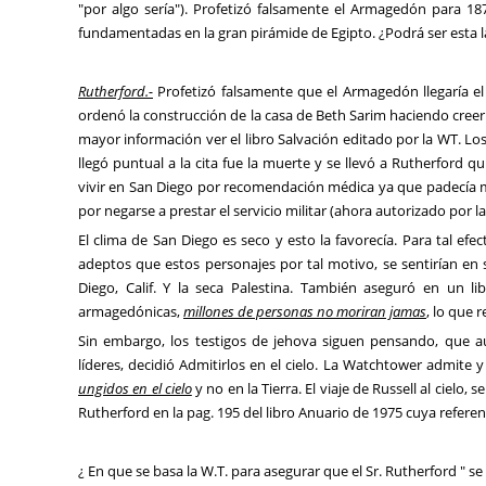
"por algo sería"). Profetizó falsamente el Armagedón para 18
fundamentadas en la gran pirámide de Egipto. ¿Podrá ser esta 
Rutherford.-
Profetizó falsamente que el Armagedón llegaría el 
ordenó la construcción de la casa de Beth Sarim haciendo creer 
mayor información ver el libro Salvación editado por la WT. Los
llegó puntual a la cita fue la muerte y se llevó a Rutherford 
vivir en San Diego por recomendación médica ya que padecía m
por negarse a prestar el servicio militar (ahora autorizado por la
El clima de San Diego es seco y esto la favorecía. Para tal efe
adeptos que estos personajes por tal motivo, se sentirían en 
Diego, Calif. Y la seca Palestina. También aseguró en un l
armagedónicas,
millones de personas no moriran jamas
, lo que r
Sin embargo, los testigos de jehova siguen pensando, que a
líderes, decidió Admitirlos en el cielo. La Watchtower admite
ungidos en el cielo
y no en la Tierra. El viaje de Russell al cielo,
Rutherford en la pag. 195 del libro Anuario de 1975 cuya refere
¿ En que se basa la W.T. para asegurar que el Sr. Rutherford " se