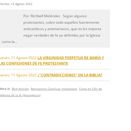
Viernes, 12 Agosto 2022
Por: Richbell Meléndez Según algunos
protestantes, sobre todo aquellos fuertemente
anticatólicos y antimarianos, que no les importa
negar verdades de fe ya definidas por la Iglesia
como la...
Jueves, 11 Agosto 2022
LA VIRGINIDAD PERPETUA DE MARÍA Y
LAS CONFESIONES DE FE PROTESTANTE
Jueves, 11 Agosto 2022
¿"CONTRADICCIONES" EN LA BIBLIA?
More in
Blog Articles
Respuestas Catolicas Inmediatas
Curso en Cd's de
Defensa de la fe (Apologetica)